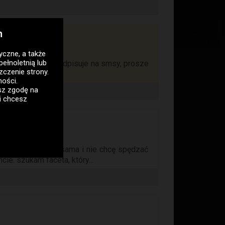
h
tyczne
, a także
pełnoletnią lub
e spotkanie. nie odpisuje na smsy, prosze
zczenie strony.
ności
.
asz zgodę na
i chcesz
 i ochotę, jestem sama i nie chcę spędzać
e. szukam faceta, który...