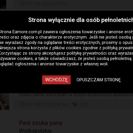
06-08-2026 09:35
Strona wyłącznie dla osób pełnoletnic
Pani szuka pana
Wrocław, Dolnośląskie
Strona Eamore.com.pl zawiera
ogłoszenia towarzyskie i anonse ero
treści oraz zdjęcia o charakterze erotycznym. Jeśli nie jesteś osobą 
Zapraszam zdecydowanych i kulturalnych panów na mił
nie wyrażasz zgody na oglądanie treści erotycznych, prosimy o opus
o kontakt telefoniczny...
Niniejsza strona korzysta z plików cookies zgodnie z
polityką prywat
Korzystając ze strony akceptujesz politykę prywatności oraz wyraż
06-08-2026 08:00
używanie cookies, a także oświadczasz, że jesteś osobą pełnoletnią 
oglądać ogłoszenia i anonse towarzyskie z własnej woli.
Pani szuka pana
WCHODZĘ
Siedlce, Mazowieckie
OPUSZCZAM STRONĘ
Wprost i bez owijania w bawełnę. mam 24 lata biust 4
czasu sama. mieszkam w miłym dyskretnym apartamenci
06-08-2026 06:46
24h
Pani szuka pana
Wielkopolskie