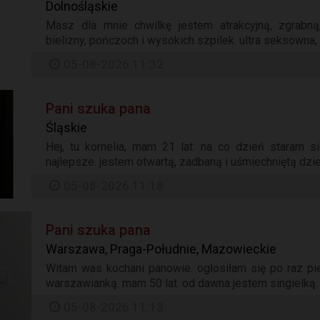
Dolnośląskie
Masz dla mnie chwilkę jestem atrakcyjną, zgrabną
bielizny, pończoch i wysokich szpilek. ultra seksowna, 
05-08-2026 11:32
Pani szuka pana
Śląskie
Hej, tu kornelia, mam 21 lat. na co dzień staram s
najlepsze. jestem otwartą, zadbaną i uśmiechniętą dzie
05-08-2026 11:18
Pani szuka pana
Warszawa, Praga-Południe, Mazowieckie
Witam was kochani panowie. ogłosiłam się po raz pi
warszawianką. mam 50 lat. od dawna jestem singielką. m
05-08-2026 11:13