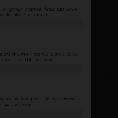
, długonogą brunetka. fanka luksusowej
inteligentna, z poczuciem...
ię żyć aktywnie i czerpać z życia to, co
wczyną, która lubi poznawać...
erwszy na takim portalu, jestem urodzoną
oje słodkie ciało...