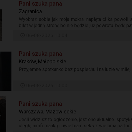
Pani szuka pana
Zagranica
Wyobraź sobie jak moja mokra, napięta ci ka powoli s
bilet w jedną stronę bo nie będzie już powrotu. będę pat
06-08-2026 10:04
Pani szuka pana
Kraków, Małopolskie
Przyjemne spotkanko bez pospiechu i na luzie w milej 
06-08-2026 10:00
Pani szuka pana
Warszawa, Mazowieckie
Jeśli widzisz to ogłoszenie, jest ono aktualne. spoty
uległą nimfomanką i uwielbiam seks z wieloma partne