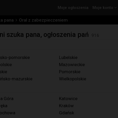
Moje ogłoszenia
Moje konto
ka pana
Oral z zabezpieczeniem
ni szuka pana, ogłoszenia pań
916
sko-pomorskie
Lubelskie
olskie
Mazowieckie
skie
Pomorskie
ńsko-mazurskie
Wielkopolskie
na Góra
Katowice
łęka
Kraków
tochowa
Gdańsk