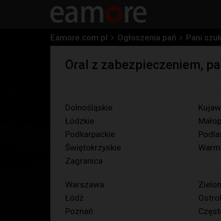
Eamore.com.pl
Ogłoszenia pań
Pani szu
Oral z zabezpieczeniem, pa
Dolnośląskie
Kujaw
Łódzkie
Małop
Podkarpackie
Podla
Świętokrzyskie
Warmi
Zagranica
Warszawa
Zielo
Łódź
Ostro
Poznań
Częs