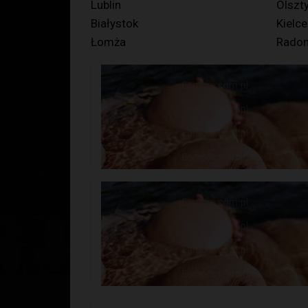
Lublin
Olszt
Białystok
Kielce
Łomża
Rado