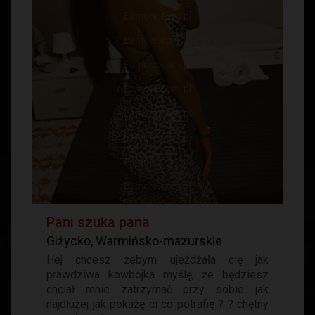
Pani szuka pana
Giżycko, Warmińsko-mazurskie
Hej chcesz żebym ujeżdżała cię jak
prawdziwa kowbojka myślę, że będziesz
chciał mnie zatrzymać przy sobie jak
najdłużej jak pokażę ci co potrafię ? ? chętny