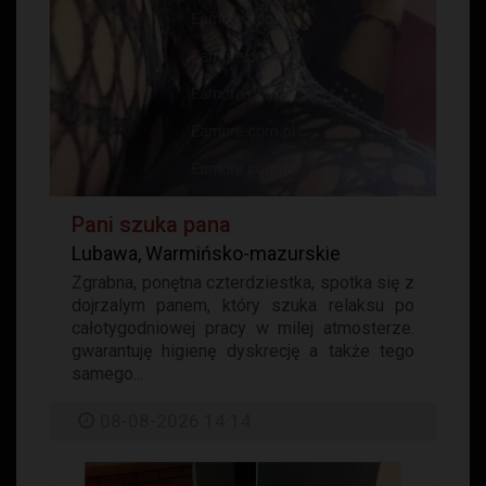
Pani szuka pana
Lubawa, Warmińsko-mazurskie
Zgrabna, ponętna czterdziestka, spotka się z
dojrzalym panem, który szuka relaksu po
całotygodniowej pracy w milej atmosterze.
gwarantuję higienę dyskrecję a także tego
samego...
08-08-2026 14:14