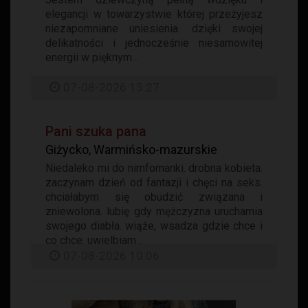
elegancji w towarzystwie której przeżyjesz
niezapomniane uniesienia. dzięki swojej
delikatności i jednocześnie niesamowitej
energii w pięknym...
07-08-2026 15:27
Pani szuka pana
Giżycko, Warmińsko-mazurskie
Niedaleko mi do nimfomanki. drobna kobieta.
zaczynam dzień od fantazji i chęci na seks.
chciałabym się obudzić związana i
zniewolona. lubię gdy mężczyzna uruchamia
swojego diabła. wiąże, wsadza gdzie chce i
co chce. uwielbiam...
07-08-2026 10:06