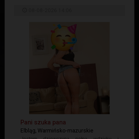
08-08-2026 14:06
Pani szuka pana
Elbląg, Warmińsko-mazurskie
Jestem dziewczyną pełną wdzięku i