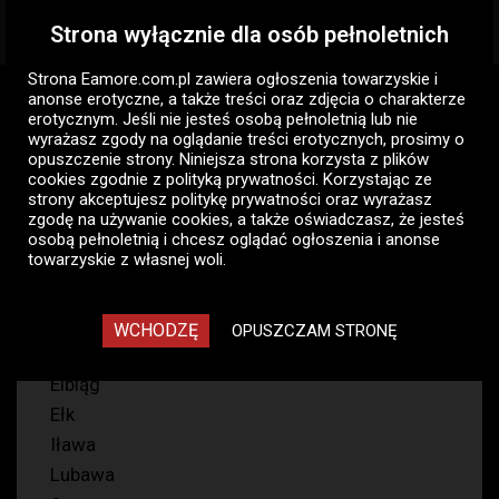
Strona wyłącznie dla osób pełnoletnich
Togg
navig
Strona Eamore.com.pl zawiera
ogłoszenia towarzyskie i
Eamore.com.pl
Ogłoszenia pań
Pani szuka pana
anonse erotyczne
, a także treści oraz zdjęcia o charakterze
Warmińsko-mazurskie
erotycznym. Jeśli nie jesteś osobą pełnoletnią lub nie
wyrażasz zgody na oglądanie treści erotycznych, prosimy o
opuszczenie strony. Niniejsza strona korzysta z plików
Pani szuka pana - ogłoszenia
cookies zgodnie z
polityką prywatności
. Korzystając ze
towarzyskie pań Warmińsko-
strony akceptujesz politykę prywatności oraz wyrażasz
zgodę na używanie cookies, a także oświadczasz, że jesteś
mazurskie
osobą pełnoletnią i chcesz oglądać ogłoszenia i anonse
towarzyskie z własnej woli.
70
WCHODZĘ
OPUSZCZAM STRONĘ
Olsztyn
Elbląg
Ełk
Iława
Lubawa