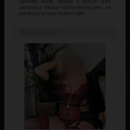
spełniam każde fantazje o których tylko
zamarzysz:-sikanie-fisting-rimming-anal na
zakończenie moje brudne majtki...
05-08-2026 17:45