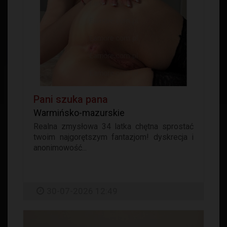
Pani szuka pana
Warmińsko-mazurskie
Realna zmysłowa 34 latka chętna sprostać
twoim najgorętszym fantazjom! dyskrecja i
anonimowość...
30-07-2026 12:49