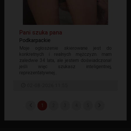
Pani szuka pana
Podkarpackie
Moje ogłoszenie skierowane jest do
konkretnych i realnych mężczyzn. mam
zaledwie 34 lata, ale jestem doświadczona!
jeśli więc szukasz inteligentnej,
reprezentatywnej...
02-08-2026 11:55
1
2
3
4
5