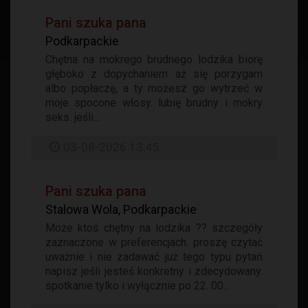
Pani szuka pana
Podkarpackie
Chętna na mokrego brudnego lodzika biorę
głęboko z dopychaniem aż się porzygam
albo popłaczę, a ty możesz go wytrzeć w
moje spocone włosy. lubię brudny i mokry
seks. jeśli...
03-08-2026 13:45
Pani szuka pana
Stalowa Wola, Podkarpackie
Może ktoś chętny na lodzika ?? szczegóły
zaznaczone w preferencjach. proszę czytać
uważnie i nie zadawać już tego typu pytań
napisz jeśli jesteś konkretny i zdecydowany.
spotkanie tylko i wyłącznie po 22. 00...