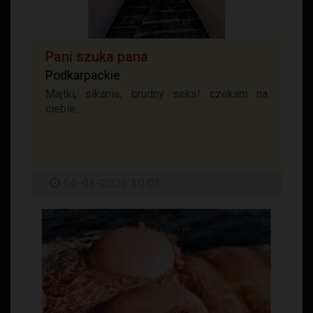
Pani szuka pana
Podkarpackie
Majtki, sikanie, brudny seks! czekam na
ciebie...
06-08-2026 10:05