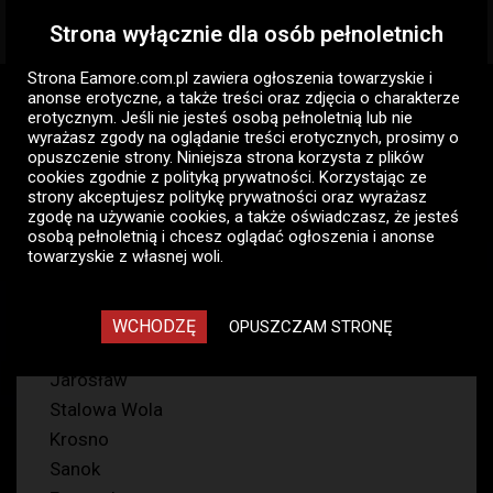
Strona wyłącznie dla osób pełnoletnich
Togg
navig
Strona Eamore.com.pl zawiera
ogłoszenia towarzyskie i
Eamore.com.pl
Ogłoszenia pań
Pani szuka pana
anonse erotyczne
, a także treści oraz zdjęcia o charakterze
Podkarpackie
erotycznym. Jeśli nie jesteś osobą pełnoletnią lub nie
wyrażasz zgody na oglądanie treści erotycznych, prosimy o
opuszczenie strony. Niniejsza strona korzysta z plików
Pani szuka pana - ogłoszenia
cookies zgodnie z
polityką prywatności
. Korzystając ze
towarzyskie pań Podkarpackie
strony akceptujesz politykę prywatności oraz wyrażasz
zgodę na używanie cookies, a także oświadczasz, że jesteś
117
osobą pełnoletnią i chcesz oglądać ogłoszenia i anonse
towarzyskie z własnej woli.
Rzeszów
WCHODZĘ
OPUSZCZAM STRONĘ
Przemyśl
Jarosław
Stalowa Wola
Krosno
Sanok