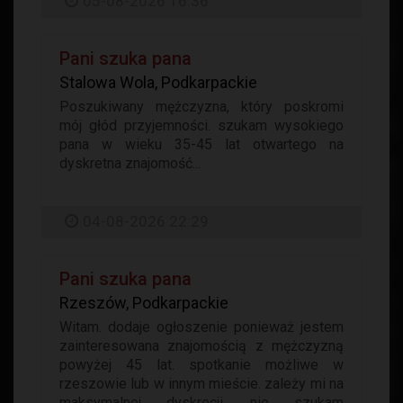
05-08-2026 16:36
Pani szuka pana
Stalowa Wola, Podkarpackie
Poszukiwany mężczyzna, który poskromi
mój głód przyjemności. szukam wysokiego
pana w wieku 35-45 lat otwartego na
dyskretna znajomość...
04-08-2026 22:29
Pani szuka pana
Rzeszów, Podkarpackie
Witam. dodaje ogłoszenie ponieważ jestem
zainteresowana znajomością z mężczyzną
powyżej 45 lat. spotkanie możliwe w
rzeszowie lub w innym mieście. zależy mi na
maksymalnej dyskrecji. nie szukam