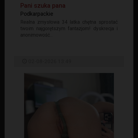
Pani szuka pana
Podkarpackie
Realna zmysłowa 34 latka chętna sprostać
twoim najgorętszym fantazjom! dyskrecja i
anonimowość...
02-08-2026 13:49