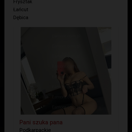
Frysztak
Łańcut
Dębica
Pani szuka pana
Podkarpackie