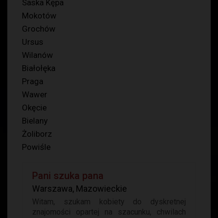
Saska Kępa
Mokotów
Grochów
Ursus
Wilanów
Białołęka
Praga
Wawer
Okęcie
Bielany
Żoliborz
Powiśle
Pani szuka pana
Warszawa, Mazowieckie
Witam, szukam kobiety do dyskretnej
znajomości opartej na szacunku, chwilach