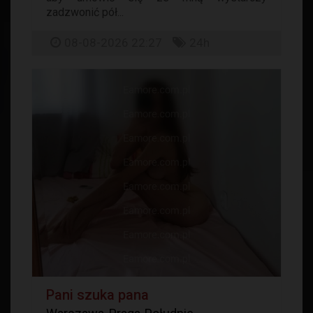
zadzwonić pół...
08-08-2026 22:27
24h
Pani szuka pana