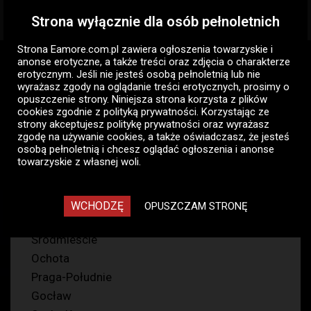
Strona wyłącznie dla osób pełnoletnich
Togg
navig
Strona Eamore.com.pl zawiera
ogłoszenia towarzyskie i
Eamore.com.pl
Ogłoszenia pań
Pani szuka pana
anonse erotyczne
, a także treści oraz zdjęcia o charakterze
Warszawa
Pozycja 69
erotycznym. Jeśli nie jesteś osobą pełnoletnią lub nie
wyrażasz zgody na oglądanie treści erotycznych, prosimy o
opuszczenie strony. Niniejsza strona korzysta z plików
Pozycja 69 - Warszawa, Pani
cookies zgodnie z
polityką prywatności
. Korzystając ze
szuka pana - ogłoszenia
strony akceptujesz politykę prywatności oraz wyrażasz
zgodę na używanie cookies, a także oświadczasz, że jesteś
towarzyskie pań
osobą pełnoletnią i chcesz oglądać ogłoszenia i anonse
towarzyskie z własnej woli.
204
WCHODZĘ
OPUSZCZAM STRONĘ
Wola
Śródmieście
Ochota
Praga-Południe
Gocław