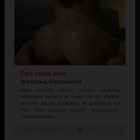
Pani szuka pana
Warszawa, Mazowieckie
Mam własne lokum, jestem zadbaną
atrakcyjną kobietą w wieku 36 lat, chętnie
umówię się na spotkanie, w godzinach od
9tej rano późnych godzin wieczornych,
zapraszam na...
08-08-2026 22:27
24h