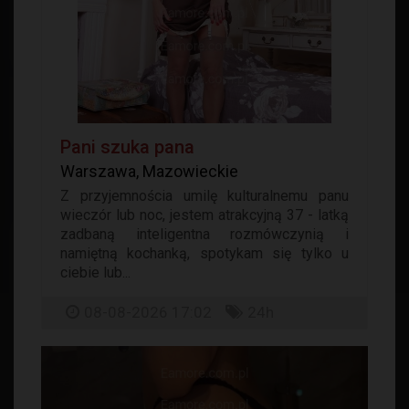
Pani szuka pana
Warszawa, Mazowieckie
Z przyjemnościa umilę kulturalnemu panu
wieczór lub noc, jestem atrakcyjną 37 - latką
zadbaną inteligentna rozmówczynią i
namiętną kochanką, spotykam się tylko u
ciebie lub...
08-08-2026 17:02
24h