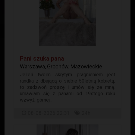
Pani szuka pana
Warszawa, Grochów, Mazowieckie
Jeżeli twoim skrytym pragnieniem jest
randka z dbającą o siebie 50letnią kobietą,
to zadzwoń proszę i umów się ze mną.
umawiam się z panami od 19stego roku
wzwyż, górnej...
08-08-2026 22:31
24h