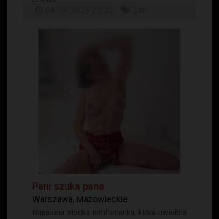
08-08-2026 22:30
24h
Pani szuka pana
Warszawa, Mazowieckie
Napalona słodka nimfomanka, która uwielbia