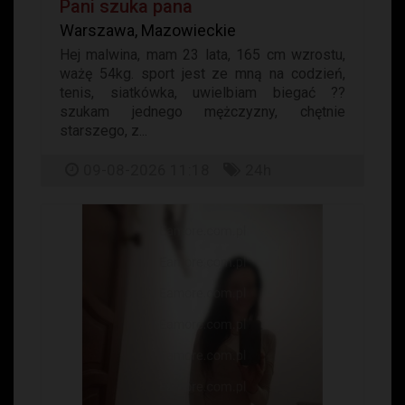
Pani szuka pana
Warszawa, Mazowieckie
Hej malwina, mam 23 lata, 165 cm wzrostu,
ważę 54kg. sport jest ze mną na codzień,
tenis, siatkówka, uwielbiam biegać ??
szukam jednego mężczyzny, chętnie
starszego, z...
09-08-2026 11:18
24h