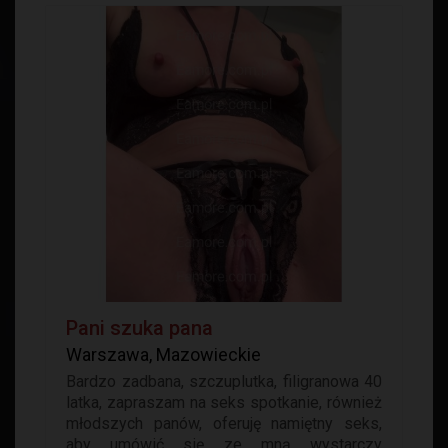
Pani szuka pana
Warszawa, Mazowieckie
Bardzo zadbana, szczuplutka, filigranowa 40
latka, zapraszam na seks spotkanie, również
młodszych panów, oferuję namiętny seks,
aby umówić się ze mną wystarczy