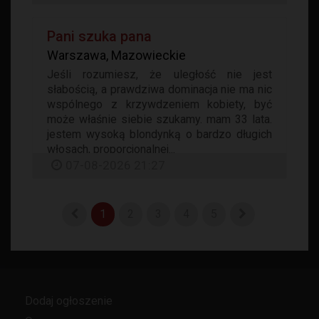
Pani szuka pana
Warszawa, Mazowieckie
Jeśli rozumiesz, że uległość nie jest
słabością, a prawdziwa dominacja nie ma nic
wspólnego z krzywdzeniem kobiety, być
może właśnie siebie szukamy. mam 33 lata.
jestem wysoką blondynką o bardzo długich
włosach, proporcjonalnej...
07-08-2026 21:27
1
2
3
4
5
Dodaj ogłoszenie