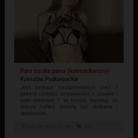
Pani szuka pana (komunikatory)
Rzeszów, Podkarpackie
Jeśli szukasz niezapomnianych chwil ?
pełnych czułości, zmysłowości, a czasem i
nutki pikanterii ? to bardzo możliwe, że
dobrze trafiłeś. potrafię być delikatna i
opiekuńcza...
06-08-2026 01:39
24h