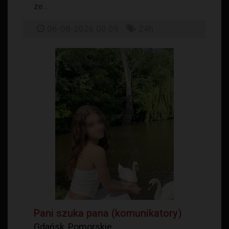
ze...
06-08-2026 00:09
24h
Pani szuka pana (komunikatory)
Gdańsk, Pomorskie