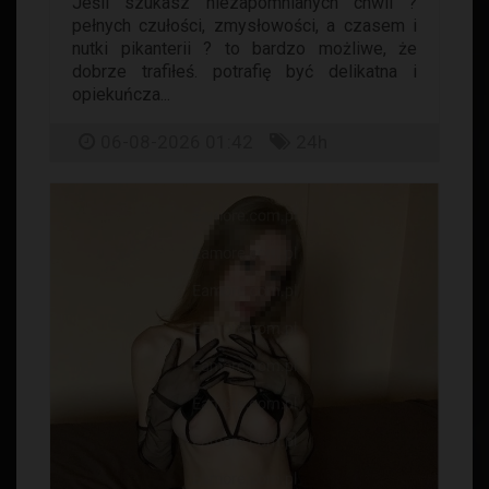
Jeśli szukasz niezapomnianych chwil ?
pełnych czułości, zmysłowości, a czasem i
nutki pikanterii ? to bardzo możliwe, że
dobrze trafiłeś. potrafię być delikatna i
opiekuńcza...
06-08-2026 01:42
24h