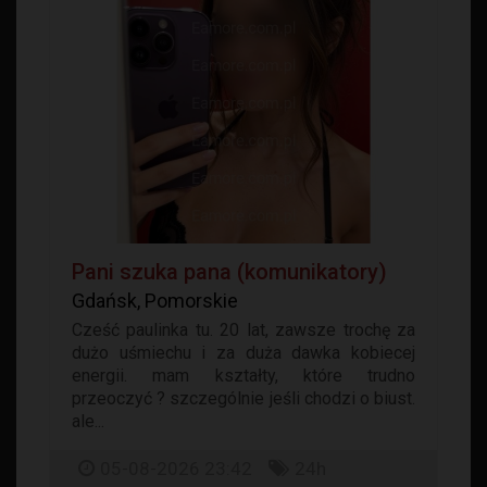
Pani szuka pana (komunikatory)
Gdańsk, Pomorskie
Cześć paulinka tu. 20 lat, zawsze trochę za
dużo uśmiechu i za duża dawka kobiecej
energii. mam kształty, które trudno
przeoczyć ? szczególnie jeśli chodzi o biust.
ale...
05-08-2026 23:42
24h