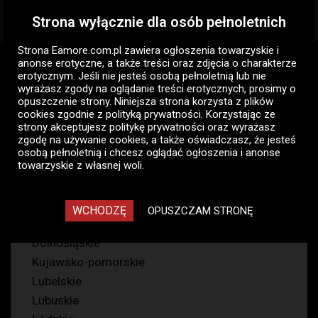
Strona wyłącznie dla osób pełnoletnich
Togg
navig
Strona Eamore.com.pl zawiera
ogłoszenia towarzyskie i
Eamore.com.pl
Ogłoszenia pań
anonse erotyczne
, a także treści oraz zdjęcia o charakterze
Pani szuka pana (komunikatory)
erotycznym. Jeśli nie jesteś osobą pełnoletnią lub nie
Seks z zabawkami
wyrażasz zgody na oglądanie treści erotycznych, prosimy o
opuszczenie strony. Niniejsza strona korzysta z plików
cookies zgodnie z
polityką prywatności
. Korzystając ze
Seks z zabawkami, pani szuka
strony akceptujesz politykę prywatności oraz wyrażasz
zgodę na używanie cookies, a także oświadczasz, że jesteś
pana (komunikatory),
osobą pełnoletnią i chcesz oglądać ogłoszenia i anonse
ogłoszenia pań
towarzyskie z własnej woli.
1864
WCHODZĘ
OPUSZCZAM STRONĘ
Dolnośląskie
Kujawsko-pomorskie
Lubelskie
Lubuskie