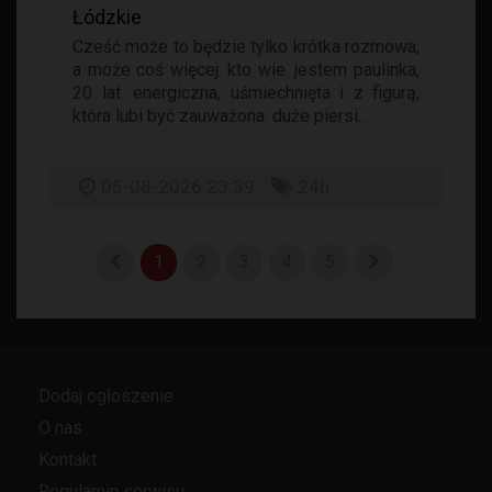
Łódzkie
Cześć może to będzie tylko krótka rozmowa,
a może coś więcej. kto wie. jestem paulinka,
20 lat. energiczna, uśmiechnięta i z figurą,
która lubi być zauważona. duże piersi...
05-08-2026 23:39
24h
1
2
3
4
5
Dodaj ogłoszenie
O nas
Kontakt
Regulamin serwisu