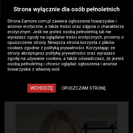
Strona wyłącznie dla osób pełnoletnich
Togg
navig
Strona Eamore.com.pl zawiera
ogłoszenia towarzyskie i
Eamore.com.pl
Ogłoszenia pań
anonse erotyczne
, a także treści oraz zdjęcia o charakterze
Pani szuka pana (komunikatory)
Szczecin
erotycznym. Jeśli nie jesteś osobą pełnoletnią lub nie
wyrażasz zgody na oglądanie treści erotycznych, prosimy o
opuszczenie strony. Niniejsza strona korzysta z plików
Pani szuka pana
cookies zgodnie z
polityką prywatności
. Korzystając ze
(komunikatory) - ogłoszenia
strony akceptujesz politykę prywatności oraz wyrażasz
zgodę na używanie cookies, a także oświadczasz, że jesteś
towarzyskie pań Szczecin
osobą pełnoletnią i chcesz oglądać ogłoszenia i anonse
towarzyskie z własnej woli.
60
WCHODZĘ
OPUSZCZAM STRONĘ
Stare Miasto