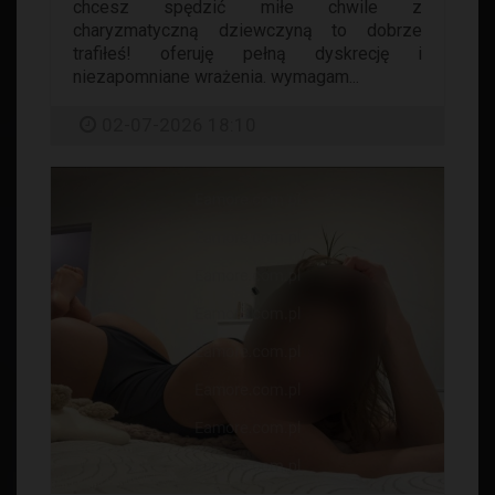
chcesz spędzić miłe chwile z
charyzmatyczną dziewczyną to dobrze
trafiłeś! oferuję pełną dyskrecję i
niezapomniane wrażenia. wymagam...
02-07-2026 18:10