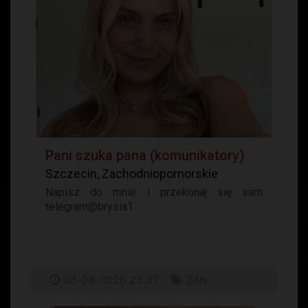
Pani szuka pana (komunikatory)
Szczecin, Zachodniopomorskie
Napisz do mnie i przekonaj się sam
telegram@brysia1...
08-08-2026 23:37
24h