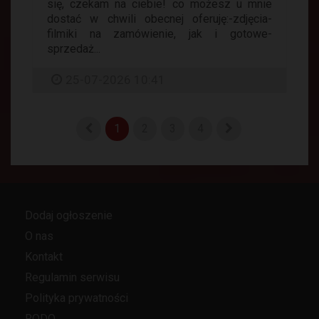
się, czekam na ciebie! co możesz u mnie
dostać w chwili obecnej oferuję:-zdjęcia-
filmiki na zamówienie, jak i gotowe-
sprzedaż...
25-07-2026 10:41
1
2
3
4
Dodaj ogłoszenie
O nas
Kontakt
Regulamin serwisu
Polityka prywatności
RODO