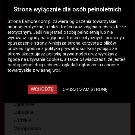
Strona wyłącznie dla osób pełnoletnich
Togg
navig
Strona Eamore.com.pl zawiera
ogłoszenia towarzyskie i
Eamore.com.pl
Pokazy skype, whatsapp
anonse erotyczne
, a także treści oraz zdjęcia o charakterze
Dominacja
erotycznym. Jeśli nie jesteś osobą pełnoletnią lub nie
wyrażasz zgody na oglądanie treści erotycznych, prosimy o
opuszczenie strony. Niniejsza strona korzysta z plików
Dominacja, pokazy skype,
cookies zgodnie z
polityką prywatności
. Korzystając ze
whatsapp
strony akceptujesz politykę prywatności oraz wyrażasz
zgodę na używanie cookies, a także oświadczasz, że jesteś
76
osobą pełnoletnią i chcesz oglądać ogłoszenia i anonse
towarzyskie z własnej woli.
Dolnośląskie
WCHODZĘ
OPUSZCZAM STRONĘ
Kujawsko-pomorskie
Lubelskie
Lubuskie
Łódzkie
Małopolskie