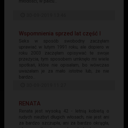
młodości, w palcu...
30-09-2019 13:46
Wspomnienia sprzed lat część I
Seks w sposób swobodny zaczęłam
uprawiać w lutym 1991 roku, ale dopiero w
roku 2003 zaczęłam opisywać te swoje
przeżycia, tym sposobem umknęło mi wiele
spotkań, które nie opisałam, bo wówczas
uważałam je za mało istotne lub, że nie
bardzo...
30-09-2019 11:27
RENATA
Renata jest wysoką 42 - letnią kobietą o
rudych niezbyt długich włosach, nie jest ani
za bardzo szczupła, ani za bardzo okrągła,