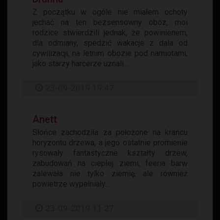
Z początku w ogóle nie miałem ochoty
jechać na ten bezsensowny obóz, moi
rodzice stwierdzili jednak, że powinienem,
dla odmiany, spedzić wakacje z dala od
cywilizacji, na letnim obozie pod namiotami,
jako starzy harcerze uznali...
23-09-2019 19:47
Anett
Słońce zachodziła za położone na krańcu
horyzontu drzewa, a jego ostatnie promienie
rysowały fantastyczne kształty drzew,
zabudowań na ciepłej ziemi, feeria barw
zalewała nie tylko ziemię, ale również
powietrze wypełniały...
23-09-2019 11:27