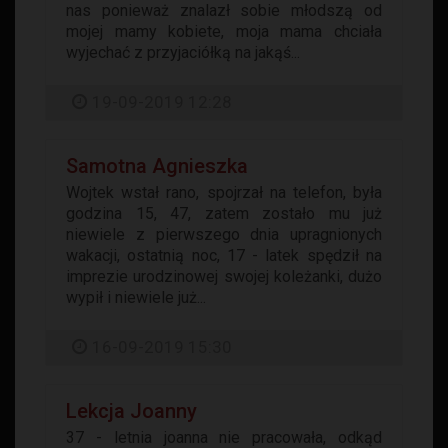
nas ponieważ znalazł sobie młodszą od
mojej mamy kobiete, moja mama chciała
wyjechać z przyjaciółką na jakąś...
19-09-2019 12:28
Samotna Agnieszka
Wojtek wstał rano, spojrzał na telefon, była
godzina 15, 47, zatem zostało mu już
niewiele z pierwszego dnia upragnionych
wakacji, ostatnią noc, 17 - latek spędził na
imprezie urodzinowej swojej koleżanki, dużo
wypił i niewiele już...
16-09-2019 15:30
Lekcja Joanny
37 - letnia joanna nie pracowała, odkąd