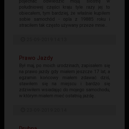
pojechać odwiedzić moją siostrę w
południowej części kraju tyle razy jej to
obiecałem, tym bardziej, że właśnie kupiłem
sobie samochód - opla z 19885 roku i
straciłem tak często używany przeze mnie...
25-09-2019 14:13
Prawo Jazdy
Był maj, po moich urodzinach, zapisałem się
na prawo jazdy gdy miałem jeszcze 17 lat, a
egzamin końcowy miałem zdawać dziś,
stawiłem się na miejscu i bardzo się
zdziwiłem wsiadając do mojego samochodu,
w którym miałem mieć ostatnią jazdę...
23-09-2019 20:14
Druhna