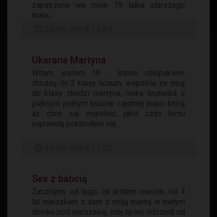
zapatrzona we mnie 19 latka starszego
brata...
20-09-2019 12:04
Ukarana Martyna
Witam, jestem 18 - letnim chłopakiem,
chodzę do 3 klasy liceum, wspólnie ze mną
do klasy chodzi martyna, niska brunetka o
pięknym pełnym biuście i jędrnej pupci którą
aż chce się wypełnić, jakiś czas temu
naprawdę pokłóciłem się...
19-09-2019 17:25
Sex z babcią
Zacznijmy od tego, że jestem maciek, od 4
lat mieszkam z sam z moją mamą w małym
domku pod warszawą, mój ojciec odszedł od