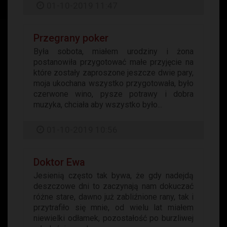
01-10-2019 11:47
Przegrany poker
Była sobota, miałem urodziny i żona
postanowiła przygotować małe przyjęcie na
które zostały zaproszone jeszcze dwie pary,
moja ukochana wszystko przygotowała, było
czerwone wino, pysze potrawy i dobra
muzyka, chciała aby wszystko było...
01-10-2019 10:56
Doktor Ewa
Jesienią często tak bywa, że gdy nadejdą
deszczowe dni to zaczynają nam dokuczać
różne stare, dawno już zabliźnione rany, tak i
przytrafiło się mnie, od wielu lat miałem
niewielki odłamek, pozostałość po burzliwej