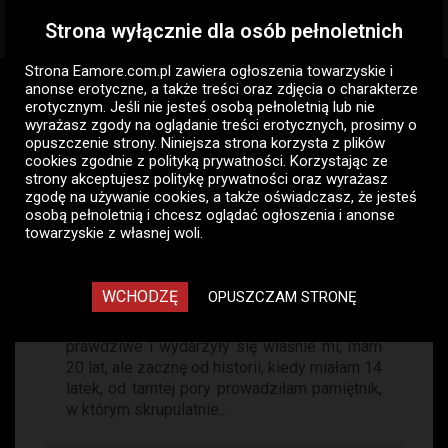
Strona wyłącznie dla osób pełnoletnich
Togg
navig
Strona Eamore.com.pl zawiera
ogłoszenia towarzyskie i
Eamore.com.pl
Opowiadania erotyczne
anonse erotyczne
, a także treści oraz zdjęcia o charakterze
erotycznym. Jeśli nie jesteś osobą pełnoletnią lub nie
Data zamieszczenia
wyrażasz zgody na oglądanie treści erotycznych, prosimy o
opuszczenie strony. Niniejsza strona korzysta z plików
Opowiadania erotyczne
1014
cookies zgodnie z
polityką prywatności
. Korzystając ze
strony akceptujesz politykę prywatności oraz wyrażasz
zgodę na używanie cookies, a także oświadczasz, że jesteś
osobą pełnoletnią i chcesz oglądać ogłoszenia i anonse
towarzyskie z własnej woli.
Niewinne zabawy Ani w życie
WCHODZĘ
OPUSZCZAM STRONĘ
Cześć, nazywam się ania i postanowiłam
opowiedzieć wam moje historie, które są
prawdziwe i wydarzyły się właśnie mi, mam
20 lat, ale zacznę od historii, kiedy miałam 14
latek, od tamtej pory prowadziłam pamiętnik,
w którym skrupulatnie...