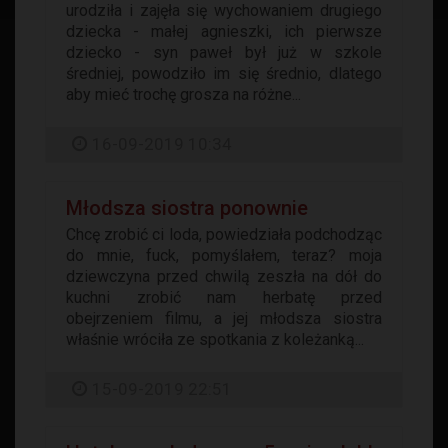
urodziła i zajęła się wychowaniem drugiego
dziecka - małej agnieszki, ich pierwsze
dziecko - syn paweł był już w szkole
średniej, powodziło im się średnio, dlatego
aby mieć trochę grosza na różne...
16-09-2019 10:34
Młodsza siostra ponownie
Chcę zrobić ci loda, powiedziała podchodząc
do mnie, fuck, pomyślałem, teraz? moja
dziewczyna przed chwilą zeszła na dół do
kuchni zrobić nam herbatę przed
obejrzeniem filmu, a jej młodsza siostra
właśnie wróciła ze spotkania z koleżanką...
15-09-2019 22:51