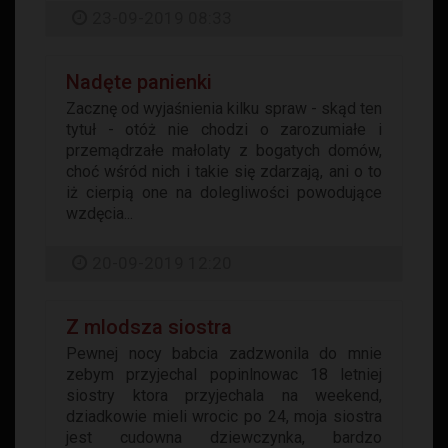
23-09-2019 08:33
Nadęte panienki
Zacznę od wyjaśnienia kilku spraw - skąd ten
tytuł - otóż nie chodzi o zarozumiałe i
przemądrzałe małolaty z bogatych domów,
choć wśród nich i takie się zdarzają, ani o to
iż cierpią one na dolegliwości powodujące
wzdęcia...
20-09-2019 12:20
Z mlodsza siostra
Pewnej nocy babcia zadzwonila do mnie
zebym przyjechal popinlnowac 18 letniej
siostry ktora przyjechala na weekend,
dziadkowie mieli wrocic po 24, moja siostra
jest cudowna dziewczynka, bardzo