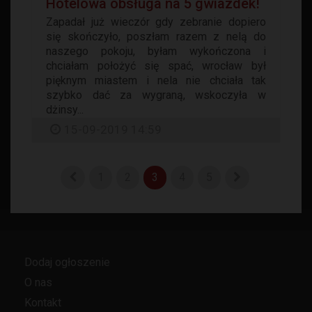
Hotelowa obsługa na 5 gwiazdek!
Zapadał już wieczór gdy zebranie dopiero
się skończyło, poszłam razem z nelą do
naszego pokoju, byłam wykończona i
chciałam położyć się spać, wrocław był
pięknym miastem i nela nie chciała tak
szybko dać za wygraną, wskoczyła w
dżinsy...
15-09-2019 14:59
1
2
3
4
5
Dodaj ogłoszenie
O nas
Kontakt