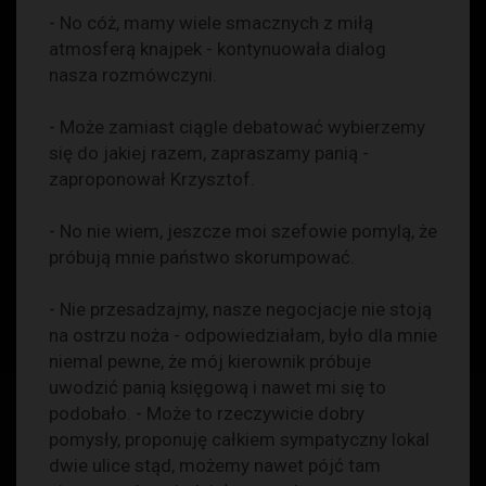
- No cóż, mamy wiele smacznych z miłą
atmosferą knajpek - kontynuowała dialog
nasza rozmówczyni.
- Może zamiast ciągle debatować wybierzemy
się do jakiej razem, zapraszamy panią -
zaproponował Krzysztof.
- No nie wiem, jeszcze moi szefowie pomylą, że
próbują mnie państwo skorumpować.
- Nie przesadzajmy, nasze negocjacje nie stoją
na ostrzu noża - odpowiedziałam, było dla mnie
niemal pewne, że mój kierownik próbuje
uwodzić panią księgową i nawet mi się to
podobało. - Może to rzeczywicie dobry
pomysły, proponuję całkiem sympatyczny lokal
dwie ulice stąd, możemy nawet pójć tam