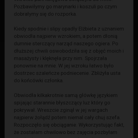
Pozbawiłymy go marynarki i koszuli po czym
dobrałymy się do rozporka.
Kiedy spodnie i slipy opadły Elżbieta z uznaniem
obwiodła najpierw wzrokiem, a potem dłonią
dumnie sterczący narząd naszego ogiera. Po
dłuższej chwili oswobodziła się z objęć moich i
masażysty i klęknęła przy nim. Spojrzała
ponownie na mnie. W jej wzroku łatwo było
dostrzec szaleńcze podniecenie. Zbliżyła usta
do końcówki członka.
Obwiodła kilkakrotnie samą główkę językiem
spijając starannie błyszczący luz który go
pokrywał. Wreszcie zginął w jej wargach
najpierw żołądź potem niemal cały chuj szefa.
Rozpoczęło się obciąganie. Wykorzystując fakt,
że zostałam chwilowo bez zajęcia pozbyłam