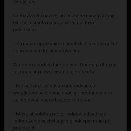
całuję, pa.
Odłożyła słuchawkę, przeszła na naszą stronę
biurka i usiadła na jego skraju jednym
poladkiem.
- Za nasze spotkanie - uniosła kieliszek w gecie
zaproszenia do skosztowania.
Wstałam i podeszłam do niej. Oparłam dłoń na
jej ramieniu i zwróciłam się do szefa
- Nie sądzisz, że nasza gospodyni jest
wyjątkowo seksowną dupcią - postanowiłam
zainicjować nasze bliższe kontakty.
- Masz absolutną rację - odpowiedział szef i
jednoczenie nachylając się poklepał mnie po
poladkach.