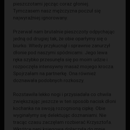
pieszczotami jęcząc coraz głoniej.
Tymczasem nasz mężczyzna poczuł się
najwyraźniej ignorowany.
Przerwał nam brutalnie pieszczoty odpychając
jedną od drugiej tak, że obie oparłymy się o
biurko. Wtedy przykucnął i sprawnie zanurzył
dłonie pod naszymi spódnicami. Jego lewa
ręka szybko przesunęła się po moim udzie i
rozpoczęła intensywny masaż mojego krocza.
Spojrzałam na partnerkę. Ona również
doznawała podobnych rozkoszy.
Rozstawiła lekko nogi i przysiadała co chwila
zwiększając jeszcze w ten sposób nacisk dłoni
kochanka na swoją rozognioną cipkę. Obie
wyginałymy się delektując doznaniami. Nie
tracąc czasu zaczęłam rozbierać Krzysztofa.
Wkrótce pani księgowa dołączyła do mnie.