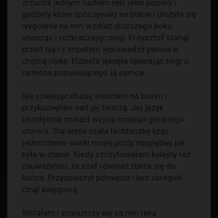
zrzuciła jednym ruchem ręki jakie papiery i
gadżety które spoczywały na blacie i ułożyła się
wygodnie na nim wzdłuż dłuższego boku,
unosząc i rozkraczając nogi. Krzysztof stanął
przed nią i z impetem wprowadził penisa w
chętną cipkę. Elżbieta jęknęła opierając nogi o
ramiona posuwającego ją samca.
Nie czekając dłużej weszłam na biurko i
przykucnęłam nad jej twarzą. Jej język
bezbłędnie znalazł wejcie mojego gorącego
otworu. Starannie ssała łechtaczkę liżąc
jednoczenie cianki mojej pizdy najgłębiej jak
była w stanie. Kiedy szczytowałam kolejny raz
zauważyłam, że szef również zbliża się do
końca. Przyspieszył pchnięcia i bez ceregieli
rżnął księgową.
Wstałam i znalazłszy się za nim ręką