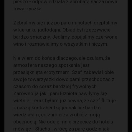
pieszo - odpowiedziała z aprobatą nasza nowa
towarzyszka.
Zebralimy się i już po paru minutach dreptalimy
w kierunku jadłodajni. Obiad był rzeczywicie
bardzo smaczny. Jedlimy, popijalimy czerwone
wino i rozmawialimy o wszystkim i niczym.
Nie wiem do końca dlaczego, ale czułam, że
atmosfera naszego spotkania jest
przesiąknięta erotyzmem. Szef zabawiał obie
swoje towarzyszki dowcipami przechodząc z
czasem do coraz bardziej frywolnych.
Zarówno ja jak i pani Elżbieta bawiłymy się
wietnie. Teraz byłam już pewna, że szef flirtuje
z naszą kontrahentką jednak nie bardzo
wiedziałam, co zamierza zrobić z moją
obecnocią. Nie odele mnie przecież do hotelu
mówiąc - Słuchaj, wrócę za parę godzin jak