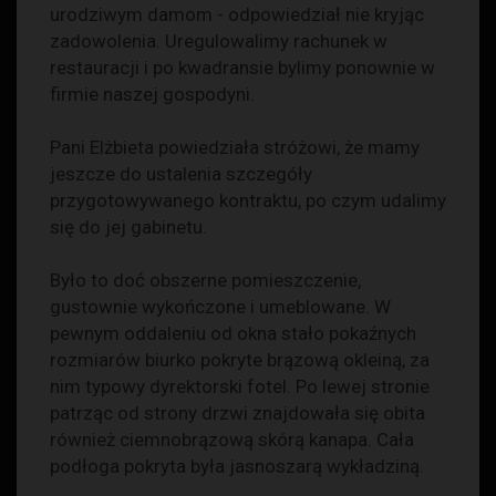
urodziwym damom - odpowiedział nie kryjąc
zadowolenia. Uregulowalimy rachunek w
restauracji i po kwadransie bylimy ponownie w
firmie naszej gospodyni.
Pani Elżbieta powiedziała stróżowi, że mamy
jeszcze do ustalenia szczegóły
przygotowywanego kontraktu, po czym udalimy
się do jej gabinetu.
Było to doć obszerne pomieszczenie,
gustownie wykończone i umeblowane. W
pewnym oddaleniu od okna stało pokaźnych
rozmiarów biurko pokryte brązową okleiną, za
nim typowy dyrektorski fotel. Po lewej stronie
patrząc od strony drzwi znajdowała się obita
również ciemnobrązową skórą kanapa. Cała
podłoga pokryta była jasnoszarą wykładziną.