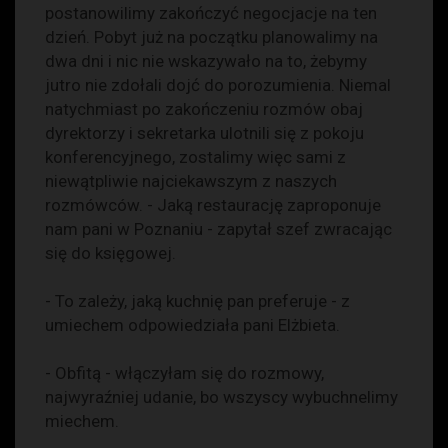
postanowilimy zakończyć negocjacje na ten
dzień. Pobyt już na początku planowalimy na
dwa dni i nic nie wskazywało na to, żebymy
jutro nie zdołali dojć do porozumienia. Niemal
natychmiast po zakończeniu rozmów obaj
dyrektorzy i sekretarka ulotnili się z pokoju
konferencyjnego, zostalimy więc sami z
niewątpliwie najciekawszym z naszych
rozmówców. - Jaką restaurację zaproponuje
nam pani w Poznaniu - zapytał szef zwracając
się do księgowej.
- To zależy, jaką kuchnię pan preferuje - z
umiechem odpowiedziała pani Elżbieta.
- Obfitą - włączyłam się do rozmowy,
najwyraźniej udanie, bo wszyscy wybuchnelimy
miechem.