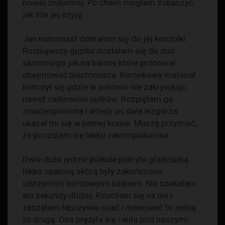
nowej znajomej. Po chwili mogłam zobaczyć,
jak liże jej szyję.
Jan natomiast dobrałam się do jej koszulki.
Rozpiąwszy guziku dostałam się do doć
skromnego jak na balony które próbował
obejmować biustonosza. Koronkowy materiał
kończył się gdzie w połowie nie zakrywając
nawet całkowicie sutków. Rozpięłam go
zniecierpliwiona i wtedy jej dwa wzgórza
ukazał mi się w pełnej krasie. Muszę przyznać,
że poczułam się lekko zakompleksiona.
Dwie duże jędrne półkule pokryte gładziutką
lekko opaloną skórą były zakończone
olbrzymimi bordowymi sutkami. Nie czekałam
ani sekundy dłużej. Rzuciłam się na nie i
zaczęłam łapczywie ssać i masować to jedną
to drugą. Ona prężyła się i wiła pod naszymi