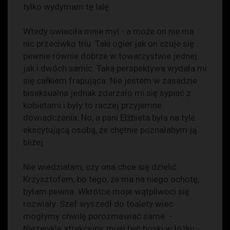
tylko wydymam tę lalę.
Wtedy owieciła mnie myl - a może on nie ma
nic przeciwko triu. Taki ogier jak on czuje się
pewnie równie dobrze w towarzystwie jednej
jak i dwóch samic. Taka perspektywa wydała mi
się całkiem frapująca. Nie jestem w zasadzie
biseksualna jednak zdarzało mi się sypiać z
kobietami i były to raczej przyjemne
dowiadczenia. No, a pani Elżbieta była na tyle
ekscytującą osobą, że chętnie poznałabym ją
bliżej.
Nie wiedziałam, czy ona chce się dzielić
Krzysztofem, bo tego, że ma na niego ochotę,
byłam pewna. Wkrótce moje wątpliwoci się
rozwiały. Szef wyszedł do toalety wiec
mogłymy chwilę porozmawiać same. -
Niezwykle atrakcyjny, musi być boski w łóżku -