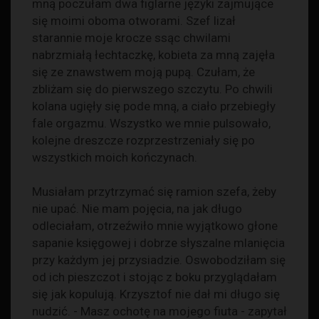
mną poczułam dwa figlarne języki zajmujące
się moimi oboma otworami. Szef lizał
starannie moje krocze ssąc chwilami
nabrzmiałą łechtaczkę, kobieta za mną zajęła
się ze znawstwem moją pupą. Czułam, że
zbliżam się do pierwszego szczytu. Po chwili
kolana ugięły się pode mną, a ciało przebiegły
fale orgazmu. Wszystko we mnie pulsowało,
kolejne dreszcze rozprzestrzeniały się po
wszystkich moich kończynach.
Musiałam przytrzymać się ramion szefa, żeby
nie upać. Nie mam pojęcia, na jak długo
odleciałam, otrzeźwiło mnie wyjątkowo głone
sapanie księgowej i dobrze słyszalne mlanięcia
przy każdym jej przysiadzie. Oswobodziłam się
od ich pieszczot i stojąc z boku przyglądałam
się jak kopulują. Krzysztof nie dał mi długo się
nudzić. - Masz ochotę na mojego fiuta - zapytał