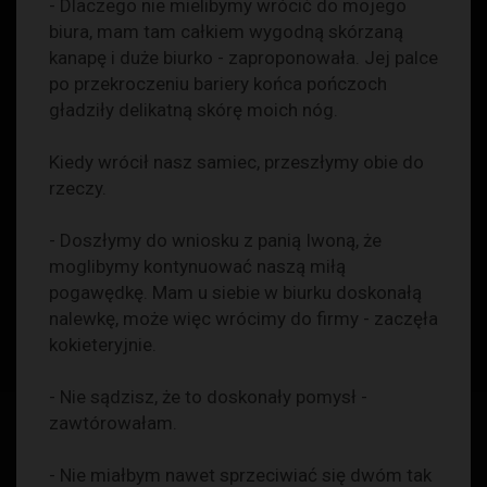
- Dlaczego nie mielibymy wrócić do mojego
biura, mam tam całkiem wygodną skórzaną
kanapę i duże biurko - zaproponowała. Jej palce
po przekroczeniu bariery końca pończoch
gładziły delikatną skórę moich nóg.
Kiedy wrócił nasz samiec, przeszłymy obie do
rzeczy.
- Doszłymy do wniosku z panią Iwoną, że
moglibymy kontynuować naszą miłą
pogawędkę. Mam u siebie w biurku doskonałą
nalewkę, może więc wrócimy do firmy - zaczęła
kokieteryjnie.
- Nie sądzisz, że to doskonały pomysł -
zawtórowałam.
- Nie miałbym nawet sprzeciwiać się dwóm tak