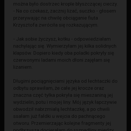
można było dostrzec krople błyszczącej cieczy.
- Na co czekasz, zacznij lizać, suczko - głosem
przerywając na chwilę obciąganie fiuta
Krzysztofa zwróciła się rozkazującym.
- Jak sobie życzysz, kotku - odpowiedziałam
nachylając się. Wymierzyłam jej kilka solidnych
klapsów. Dopiero kiedy oba poladki pokryły się
czerwonymi ladami moich dłoni zajęłam się
lizaniem.
Długimi pociągnięciami języka od łechtaczki do
odbytu sprawiłam, że całe jej krocze oraz
znaczna częć tyłka pokryła się mieszaniną jej
wydzielin, potu i mojej liny. Mój język łapczywie
obwodził nabrzmiałą łechtaczkę, a po chwili
ssałam już fałdki u wejcia do pachnącego
otworu. Przemierzając kolejne fragmenty jej
podbrzusza docierałam do rozpadliny między