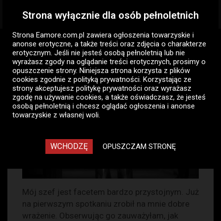
Strona wyłącznie dla osób pełnoletnich
Togg
navig
Strona Eamore.com.pl zawiera
ogłoszenia towarzyskie i
Eamore.com.pl
Opowiadania erotyczne
Szef
anonse erotyczne
, a także treści oraz zdjęcia o charakterze
erotycznym. Jeśli nie jesteś osobą pełnoletnią lub nie
wyrażasz zgody na oglądanie treści erotycznych, prosimy o
Szef
opuszczenie strony. Niniejsza strona korzysta z plików
cookies zgodnie z
polityką prywatności
. Korzystając ze
Środa, 27 grudzień 2023, 09:59
23360
strony akceptujesz politykę prywatności oraz wyrażasz
zgodę na używanie cookies, a także oświadczasz, że jesteś
0
10
osobą pełnoletnią i chcesz oglądać ogłoszenia i anonse
towarzyskie z własnej woli.
Zaloguj się aby dodać komentarz!
WCHODZĘ
OPUSZCZAM STRONĘ
Mój szef jest facetem bardzo przystojnym. Już
na pierwszym spotkaniu zrobił na mnie dobre
wrażenie. Obserwując go zauważyłam, jak