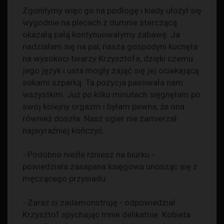
Zgoniłymy więc go na podłogę i kiedy ułożył się
wygodnie na plecach z dumnie sterczącą
okazałą pałą kontynuowałymy zabawę. Ja
nadziałam się na pal, nasza gospodyni kucnęła
na wysokoci twarzy Krzysztofa, dzięki czemu
jego język i usta mogły zająć się jej ociekającą
sokami szparką. Ta pozycja pasowała nam
wszystkim. Już po kilku minutach sięgnęłam po
swój kolejny orgazm i byłam pewna, że ona
również doszła. Nasz ogier nie zamierzał
najwyraźniej kończyć.
- Podobno nieźle rżniesz na biurku -
powiedziała zasapana księgowa unosząc się z
męczącego przysiadu.
- Zaraz ci zademonstruję - odpowiedział
Krzysztof spychając mnie delikatnie. Kobieta