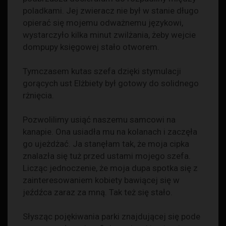
poladkami. Jej zwieracz nie był w stanie długo
opierać się mojemu odważnemu językowi,
wystarczyło kilka minut zwilżania, żeby wejcie
dompupy księgowej stało otworem.
Tymczasem kutas szefa dzięki stymulacji
gorących ust Elżbiety był gotowy do solidnego
rżnięcia.
Pozwolilimy usiąć naszemu samcowi na
kanapie. Ona usiadła mu na kolanach i zaczęła
go ujeżdżać. Ja stanęłam tak, że moja cipka
znalazła się tuż przed ustami mojego szefa.
Licząc jednoczenie, że moja dupa spotka się z
zainteresowaniem kobiety bawiącej się w
jeźdźca zaraz za mną. Tak też się stało.
Słysząc pojękiwania parki znajdującej się pode