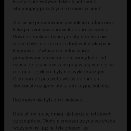
koszulę przewitywał lekko biustonosz
obejmujący pokaźnych rozmiarów biust.
Starannie pomalowane paznokcie u dłoni oraz
kilka piercionków sprawiało dobre wrażenie.
Również makijaż twarzy miały, któremu nie
można było nic zarzucić dodawał uroku pani
księgowej. Zwłaszcza pełne wargi
pomalowane na ciemnoczerwony kolor od
czasu do czasu zwilżane pojawiającym się na
moment językiem były niezwykle kuszące.
Ciemnorude puszyste włosy do ramion
doskonale uzupełniały tą atrakcyjną kobietę.
Rozmowy nie były zbyt ciekawe.
Ustalalimy masę mniej lub bardziej istotnych
szczegółów. Około pierwszej trzydzieci chyba
wszyscy byli już na tyle znużeni, że