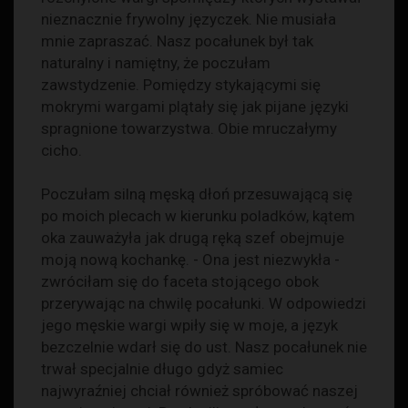
nieznacznie frywolny języczek. Nie musiała
mnie zapraszać. Nasz pocałunek był tak
naturalny i namiętny, że poczułam
zawstydzenie. Pomiędzy stykającymi się
mokrymi wargami plątały się jak pijane języki
spragnione towarzystwa. Obie mruczałymy
cicho.
Poczułam silną męską dłoń przesuwającą się
po moich plecach w kierunku poladków, kątem
oka zauważyła jak drugą ręką szef obejmuje
moją nową kochankę. - Ona jest niezwykła -
zwróciłam się do faceta stojącego obok
przerywając na chwilę pocałunki. W odpowiedzi
jego męskie wargi wpiły się w moje, a język
bezczelnie wdarł się do ust. Nasz pocałunek nie
trwał specjalnie długo gdyż samiec
najwyraźniej chciał również spróbować naszej