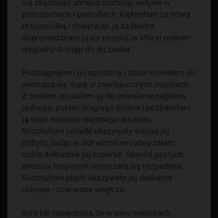
się zbędnego ubrania zostając jedynie w
pończochach i pantoflach. Klęknęłam za nową
przyjaciółką i chwytając ją za biodra
doprowadziłam ją do pozycji, w której miałam
wygodny dostęp do jej zadka.
Podciągnęłam jej spódnicę i obserwowałam jej
wiercącą się dupę w zawilgoconych majtkach.
Z trudem zmusiłam ją do uniesienia najpierw
jednego, potem drugiego kolana i pozbawiłam
ją tego zupełnie zbędnego atrybutu.
Rozchylone poladki ukazywały wejcie jej
odbytu, jadąc w dół wzrokiem obejrzałam
sobie dokładnie jej szparkę. Sporód gęstych
włosów łonowych wynurzała się rozpadlina.
Rozchylone płatki ukazywały jej delikatne
różowo - czerwone wnętrze.
Była tak nasączona, że w paru miejscach