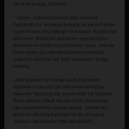
nie przerywając Elżbiecie.
- Jasne - odpowiedziałam bez wahania.
Zepchnął doć brutalnie kobietę ze swoich kolan
i polecił nam obu klęknąć na kanapie. Rozpoczął
ode mnie. Wreszcie poczułam jego potężny
drzewiec w mojej rozochoconej cipce. Jednak
kiedy byłam już naprawdę blisko kolejnego
orgazmu wycofał się, żeby zaspokoić drugą
kobietę.
Lekki dyskomfort minął, kiedy Elżbieta w
spazmie rozkoszy zaczęła mnie namiętnie
całować. Nasze języki znowu wiły się figlarnie.
Nasz samiec starał się jak mógł obdzielając
nas sprawiedliwie swoją uwagą. Jednak ten
układ na dłuższą metę był nie do przyjęcia.
Jedna z nas zawsze zbyt się nudziła.