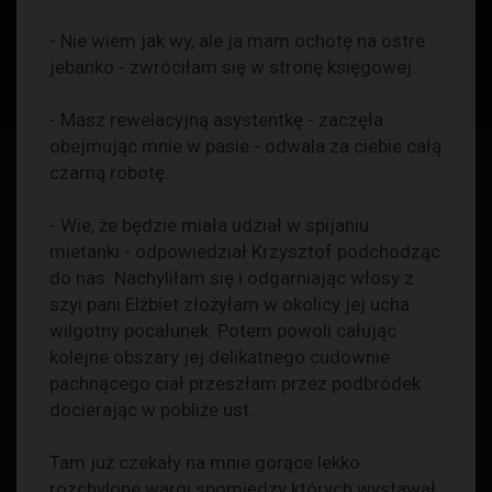
- Nie wiem jak wy, ale ja mam ochotę na ostre
jebanko - zwróciłam się w stronę księgowej.
- Masz rewelacyjną asystentkę - zaczęła
obejmując mnie w pasie - odwala za ciebie całą
czarną robotę.
- Wie, że będzie miała udział w spijaniu
mietanki - odpowiedział Krzysztof podchodząc
do nas. Nachyliłam się i odgarniając włosy z
szyi pani Elżbiet złożyłam w okolicy jej ucha
wilgotny pocałunek. Potem powoli całując
kolejne obszary jej delikatnego cudownie
pachnącego ciał przeszłam przez podbródek
docierając w pobliże ust.
Tam już czekały na mnie gorące lekko
rozchylone wargi spomiędzy których wystawał