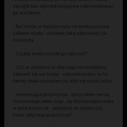
zaczęła bez ogródek księgowa odprowadzając
go wzrokiem.
- Być może, w każdym razie na biurku posuwa
całkiem nieźle - uznałam taką odpowiedź za
dowcipną.
- Czyżby miała ochotę go zaliczyć?
- Cóż, w zasadzie to dlaczego nie mielibymy
zabawić się we trójkę - odpowiedziała i w tej
samej chwili poczułam jej dłoń na moim udzie.
- Interesująca propozycja - spojrzałam na nią
rozstawiając lekko nogi. Jej dłoń powędrowała
w górę moich ud - jedziemy do hotelu, czy
masz jaką inną propozycję?