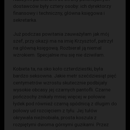
dostawców były cztery osoby: ich dyrektorzy
finansowy i techniczny, główna księgowa i
sekretarka.
Już podczas powitania zauważyłam jak mój
szef, przy okazji ma na imię Krzysztof, patrzył
na główną księgową. Rozbierał ją niemal
wzrokiem. Specjalnie mu się nie dziwiłam.
Kobieta ta, na oko koło czterdziestki, była
bardzo seksowna. Jakie metr szećdziesiąt pięć
centymetrów wzrostu skutecznie podbijały
wysokie obcasy jej czarnych pantofli. Czarne
pończochy znikały mniej więcej w połowie
łydek pod również czarną spódnicą z długim do
połowy ud rozcięciem z tyłu. Jej tułów
okrywała nieżnobiała, prosta koszula z
rozpiętymi dwoma górnymi guzikami. Przez