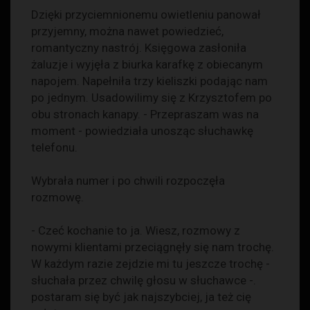
Dzięki przyciemnionemu owietleniu panował
przyjemny, można nawet powiedzieć,
romantyczny nastrój. Księgowa zasłoniła
żaluzje i wyjęła z biurka karafkę z obiecanym
napojem. Napełniła trzy kieliszki podając nam
po jednym. Usadowilimy się z Krzysztofem po
obu stronach kanapy. - Przepraszam was na
moment - powiedziała unosząc słuchawkę
telefonu.
Wybrała numer i po chwili rozpoczęła
rozmowę.
- Czeć kochanie to ja. Wiesz, rozmowy z
nowymi klientami przeciągnęły się nam trochę.
W każdym razie zejdzie mi tu jeszcze trochę -
słuchała przez chwilę głosu w słuchawce -.
postaram się być jak najszybciej, ja też cię