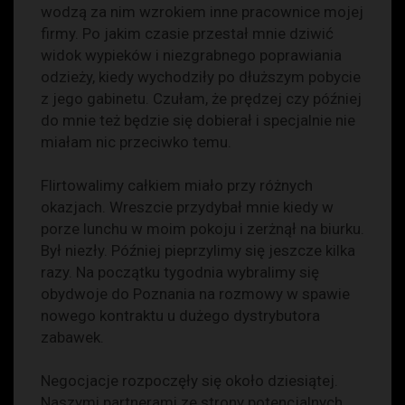
wodzą za nim wzrokiem inne pracownice mojej
firmy. Po jakim czasie przestał mnie dziwić
widok wypieków i niezgrabnego poprawiania
odzieży, kiedy wychodziły po dłuższym pobycie
z jego gabinetu. Czułam, że prędzej czy później
do mnie też będzie się dobierał i specjalnie nie
miałam nic przeciwko temu.
Flirtowalimy całkiem miało przy różnych
okazjach. Wreszcie przydybał mnie kiedy w
porze lunchu w moim pokoju i zerżnął na biurku.
Był niezły. Później pieprzylimy się jeszcze kilka
razy. Na początku tygodnia wybralimy się
obydwoje do Poznania na rozmowy w spawie
nowego kontraktu u dużego dystrybutora
zabawek.
Negocjacje rozpoczęły się około dziesiątej.
Naszymi partnerami ze strony potencjalnych