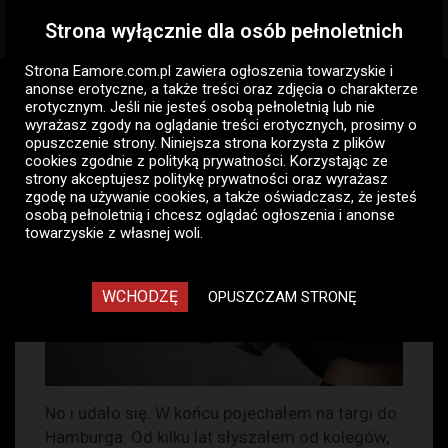
Strona wyłącznie dla osób pełnoletnich
Togg
navig
Strona Eamore.com.pl zawiera
ogłoszenia towarzyskie i
Eamore.com.pl
Opowiadania erotyczne
anonse erotyczne
, a także treści oraz zdjęcia o charakterze
Śliczna hostessa
erotycznym. Jeśli nie jesteś osobą pełnoletnią lub nie
wyrażasz zgody na oglądanie treści erotycznych, prosimy o
opuszczenie strony. Niniejsza strona korzysta z plików
Śliczna hostessa
cookies zgodnie z
polityką prywatności
. Korzystając ze
strony akceptujesz politykę prywatności oraz wyrażasz
zgodę na używanie cookies, a także oświadczasz, że jesteś
Środa, 27 grudzień 2023, 09:59
24393
osobą pełnoletnią i chcesz oglądać ogłoszenia i anonse
0
16
towarzyskie z własnej woli.
Zaloguj się aby dodać komentarz!
WCHODZĘ
OPUSZCZAM STRONĘ
No i udało się. W końcu pojechałem na targi do
Hamburga. Od kilku lat słyszałem od kolegów,