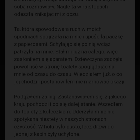
sobą rozmawiały. Nagle ta w rajstopach
odeszła znikając mi z oczu.
Ta, która spowodowała ruch w moich
spodniach spojrzała na mnie i upuściła paczkę
z papierosami. Schylając się po nią wciąż
patrzyła na mnie. Stał mi już na całego, więc
zasłoniłem się aparatem. Dziewczyna zaczęła
powoli iść w stronę toalety spoglądając na
mnie od czasu do czasu. Wiedziałem już, o co
jej chodzi i postanowiłem nie marnować okazji.
Podążyłem za nią. Zastanawiałem się, z jakiego
kraju pochodzi i co się dalej stanie. Wszedłem
do toalety z kółeczkiem. Uderzyła mnie nie
spotykana niestety w naszych stronach
czystość. W holu było pusto, lecz drzwi do
jednej z kabin były uchylone.