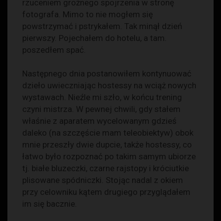
rzuceniem groźnego spojrzenia w stronę
fotografa. Mimo to nie mogłem się
powstrzymać i pstrykałem. Tak minął dzień
pierwszy. Pojechałem do hotelu, a tam.
poszedłem spać.
Następnego dnia postanowiłem kontynuować
dzieło uwieczniając hostessy na wciąż nowych
wystawach. Nieźle mi szło, w końcu trening
czyni mistrza. W pewnej chwili, gdy stałem
właśnie z aparatem wycelowanym gdzieś
daleko (na szczęście mam teleobiektyw) obok
mnie przeszły dwie dupcie, także hostessy, co
łatwo było rozpoznać po takim samym ubiorze
tj. białe bluzeczki, czarne rajstopy i króciutkie
plisowane spódniczki. Stojąc nadal z okiem
przy celowniku kątem drugiego przyglądałem
im się bacznie.