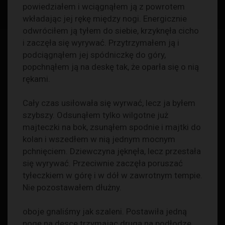
powiedziałem i wciągnąłem ją z powrotem
wkładając jej rękę między nogi. Energicznie
odwróciłem ją tyłem do siebie, krzyknęła cicho
i zaczęła się wyrywać. Przytrzymałem ją i
podciągnąłem jej spódniczkę do góry,
popchnąłem ją na deskę tak, że oparła się o nią
rękami.
Cały czas usiłowała się wyrwać, lecz ja byłem
szybszy. Odsunąłem tylko wilgotne już
majteczki na bok, zsunąłem spodnie i majtki do
kolan i wszedłem w nią jednym mocnym
pchnięciem. Dziewczyna jęknęła, lecz przestała
się wyrywać. Przeciwnie zaczęła poruszać
tyłeczkiem w górę i w dół w zawrotnym tempie.
Nie pozostawałem dłużny.
oboje gnaliśmy jak szaleni. Postawiła jedną
nogę na desce trzymając drugą na podłodze.