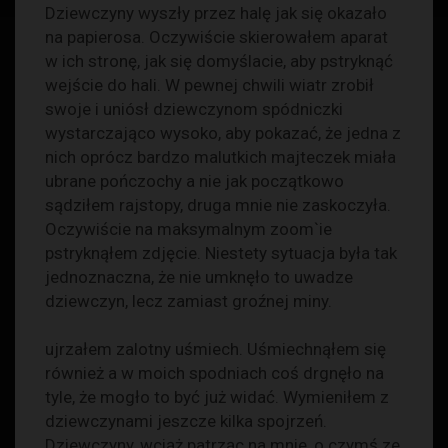
Dziewczyny wyszły przez halę jak się okazało
na papierosa. Oczywiście skierowałem aparat
w ich stronę, jak się domyślacie, aby pstryknąć
wejście do hali. W pewnej chwili wiatr zrobił
swoje i uniósł dziewczynom spódniczki
wystarczająco wysoko, aby pokazać, że jedna z
nich oprócz bardzo malutkich majteczek miała
ubrane pończochy a nie jak początkowo
sądziłem rajstopy, druga mnie nie zaskoczyła.
Oczywiście na maksymalnym zoom`ie
pstryknąłem zdjęcie. Niestety sytuacja była tak
jednoznaczna, że nie umknęło to uwadze
dziewczyn, lecz zamiast groźnej miny.
ujrzałem zalotny uśmiech. Uśmiechnąłem się
również a w moich spodniach coś drgnęło na
tyle, że mogło to być już widać. Wymieniłem z
dziewczynami jeszcze kilka spojrzeń.
Dziewczyny, wciąż patrząc na mnie, o czymś ze