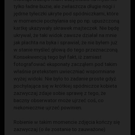
tylko ładne buzie, ale zwłaszcza długie nogi i
jędrne tyłeczki ukryte pod spódniczkami, które
w momencie pochylania się po np. upuszczoną
kartkę ukazywały skrawek majteczek. Nie będę
ukrywał, że taki widok zawsze działał na mnie
jak płachta na byka i sprawiał, że nie byłem już
w stanie myśleć głową do tego przeznaczoną.
Konsekwencją tego był fakt, iż zamiast
fotografować eksponaty zacząłem pod takim
właśnie pretekstem uwieczniać wspomniane
wyżej widoki. Nie było to zadanie proste gdyż
pochylająca się w krótkiej spódniczce kobieta
zazwyczaj zdaje sobie sprawę z tego, że
baczny obserwator może ujrzeć coś, co
niekoniecznie ujrzeć powinien.
Robienie w takim momencie zdjęcia kończy się
zazwyczaj (o ile zostanie to zauważone)