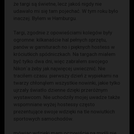
że targi są świetne, lecz jakoś nigdy nie
udawało mi się tam pojechać. W tym roku było
inaczej. Byłem w Hamburgu.
Targi, zgodnie z opowieściami kolegów były
ogromne: kilkanaście hal pełnych sprzętu,
panów w garniturach no i pięknych hostess w
króciutkich spódniczkach. Na targach miałem
być tylko dwa dni, więc zabrałem swojego
Nikon`a żeby jak najwięcej uwiecznić. Nie
traciłem czasu. pierwszy dzień z wypiekami na
twarzy chłonąłem wszystkie nowinki, jakie tylko
ujrzały światło dzienne dzięki przeróżnym
wystawcom. Nie uchodziły mojej uwadze także
wspomniane wyżej hostessy często
prezentujące swoje wdzięki na tle nowiutkich
sportowych samochodów.
mówiąc wdzięki mam oczywiście na myśli nie