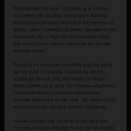
Podszedłem do nich i ujrzałem ją w środku.
Wszedłem do środka i zamknąłem kabinkę.
Dziewczyna powiedziała coś w nieznanym mi
języku. jakiś szwedzki lub fiński, ale jakie to ma
znaczenie. Nic z tego nie zrozumiałem, lecz
gdy wręczyła mi swoje majteczki nic już nie
musiała mówić.
Rozpięła mi rozporek i uwolniła więźnia, który
już się dusił z ciasnoty. Usiadła na desce i
wzięła go do ust. Cóż, nie trwało to długo i
wystrzeliłem jej w usta. Ku mojemu własnemu
zdziwieniu erekcja nie ustawała inaczej
mówiąc nadal stał mi jak słup. Jej chyba to już
wystarczyło, bo zaczęła ubierać majteczki.
zastanawiałem się, co teraz zrobi, lecz ona
zaczęła otwierać kabinkę. O nie. nie tak szybko