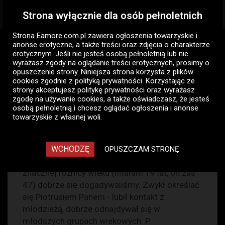
Strona wyłącznie dla osób pełnoletnich
Togg
navig
Strona Eamore.com.pl zawiera
ogłoszenia towarzyskie i
Eamore.com.pl
Opowiadania erotyczne
anonse erotyczne
, a także treści oraz zdjęcia o charakterze
Pracowity dzień
erotycznym. Jeśli nie jesteś osobą pełnoletnią lub nie
wyrażasz zgody na oglądanie treści erotycznych, prosimy o
opuszczenie strony. Niniejsza strona korzysta z plików
Pracowity dzień
cookies zgodnie z
polityką prywatności
. Korzystając ze
strony akceptujesz politykę prywatności oraz wyrażasz
zgodę na używanie cookies, a także oświadczasz, że jesteś
Poniedziałek, 20 lipiec 2015, 23:07
1561
osobą pełnoletnią i chcesz oglądać ogłoszenia i anonse
0
0
towarzyskie z własnej woli.
Zaloguj się aby dodać komentarz!
P. poznałam przypadkiem, był trochę jak
WCHODZĘ
OPUSZCZAM STRONĘ
âprzyszywany wujek, dobry znajomy. Mimo
znacznej różnicy wieku (miałam 19 lat, on zaś
47) dobrze się dogadywaliśmy. Zwykł określać
się Piotrusiem Panem - lubił kontakt z
młodzieżą, dobrze odnajdywał się w
młodszych grupach wiekowych. P.