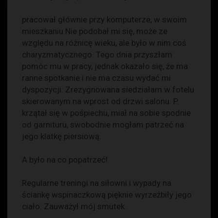
pracował głównie przy komputerze, w swoim
mieszkaniu Nie podobał mi się, może ze
względu na różnicę wieku, ale było w nim coś
charyzmatycznego. Tego dnia przyszłam
pomóc mu w pracy, jednak okazało się, że ma
ranne spotkanie i nie ma czasu wydać mi
dyspozycji. Zrezygnowana siedziałam w fotelu
skierowanym na wprost od drzwi salonu. P.
krzątał się w pośpiechu, miał na sobie spodnie
od garnituru, swobodnie mogłam patrzeć na
jego klatkę piersiową.
A było na co popatrzeć!
Regularne treningi na siłowni i wypady na
ściankę wspinaczkową pięknie wyrzeźbiły jego
ciało. Zauważył mój smutek.