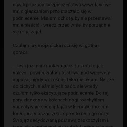
chwili poczucie bezpieczeństwa wywołane we
mnie głaskaniem przeistaczało się w
podniecenie. Miałam ochotę, by nie przestawał
mnie pieścić - wręcz przeciwnie: by porządnie
się mną zajął.
Czułam jak moja cipka robi się wilgotna i
gorąca.
- Jeśli już mnie molestujesz, to zrób to jak
należy - powiedziałam te słowa pod wpływem
impulsu, nigdy wcześniej taka nie byłam. Należę
do cichych, nieśmiałych osób, ale wtedy
czułam tylko ekscytujące podniecenie. Do tej
pory złączone w kolanach nogi rozchyliłam
sugestywnie spoglądając w kierunku mojego
łona i przenosząc wzrok prosto na jego oczy.
Swoją zdecydowaną postawą zaskoczyłam i