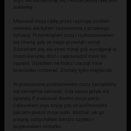
jego, ale uśmiechnął się i włożył jedną rękę pod
sukienkę.
Masował moją cipkę przez rajstopy, czułam
niewiele, ale byłam zadowolona z przebiegu
sytuacji. Przymknęłam oczy i rozkoszowałam
się chwilą, gdy on nagle przestał i wstał.
Zdziwiłam się, ale stres minął gdy wyciągnął w
moim kierunku dłoń i zaprowadził mnie do
sypialni. Usiadłam na łóżku i zaczął mnie
powolutku rozbierać. Zostały tylko majteczki.
W przesyconej podnieceniem ciszy zaczęliśmy
się namiętnie całować. Gdy nasze języki się
splatały, P. masował dłońmi moje piersi.
Całowałam jego szyję gdy on poślinionymi
palcami pieścił moje sutki. Widział, jak go
pragnę, oddychałam bardzo szybko i
pojękiwałam cichutko.