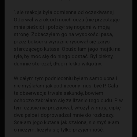
’, ale reakcja była odmienna od oczekiwanej.
Oderwał wzrok od moich oczu (nie przestając
mnie pieścić) i położył się nogami w moją
stronę. Zobaczyłam go na wysokości pasa,
przez bokserki wyraźnie rysował się zarys
sterczącego kutasa. Opuściłam jego majtki na
tyle, by móc się do niego dostać. Był piękny,
dumnie sterczał, długi i lekko wilgotny.
W całym tym podnieceniu byłam samolubna i
nie myślałam jak podniecony musi być P. Cała
ta obserwacja trwała sekundę, bowiem
ochoczo zabrałam się za lizanie tego cudu. P. w
tym czasie nie próżnował, włożył w moją cipkę
dwa palce i doprowadzał mnie do rozkoszy.
Ssałam jego kutasa jak szalona, nie myślałam
o niczym, liczyła się tylko przyjemność.