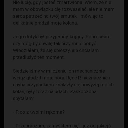
Nie lubię, gdy jesteś zmartwiona. Wiem, że nie
mam w obowiązku cię rozweselać, ale nie mam
serca patrzeć na twój smutek - mówiąc to
delikatnie gładził moje kolana.
Jego dotyk był przyjemny, kojący. Poprosiłam,
czy mógłby chwilę tak przy mnie pobyć.
Wiedziałam, że się spieszy, ale chciałam
przedłużyć ten moment.
Siedzieliśmy w milczeniu, on mechanicznie
wciąż gładził moje nogi. Ręce P. nieznacznie i
chyba przypadkiem znalazły się powyżej moich
kolan, były teraz na udach. Zaskoczona
spytałam:
- P, co z twoimi rękoma?
- Przepraszam, zamyśliłem się - już od jakiejś