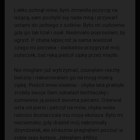
Lekko pchnął mnie, bym zmieniła pozycję na
leżącą, sam pochylił się nade mną i przywarł
ustami do jednego z sutków. Było mi cudownie
gdy go tak lizał i ssał. Nieśmiało poprosiłam, by
ugryzł. P. chyba lepiej niż ja sama wiedział
czego mi porzeba - delikatnie przygryzał mój
suteczek, zaś ręką pieścił cipkę przez majtki.
Nie mogłam już wytrzymać, zsunęłam resztę
bielizny i nakierowałam go na moją mokrą
cipkę. Pieścił mnie idealnie - chyba lata praktyki
zrobiły swoje Sam odnalazł łechtaczkę i
sumiennie ją pieścił dwoma palcami. Oderwał
usta od piersi i patrzył na mnie, chyba wiele
radości dostarczala mu moja ekstaza. Było mi
nieziemsko, gdy drażnił mój nabrzmiały
dzyndzelek, ale strasznie pragnęłam poczuć w
sobie jego kutasa. Jęknęłam âWłóż.