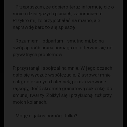
- Przepraszam, że dopiero teraz informuję cię o
moich dzisiejszych planach, zapomniałem.
Przykro mi, że przyjechałaś na marno, ale
naprawdę bardzo się spieszę.
- Rozumiem - odparłam - smutno mi, bo na
swój sposób praca pomaga mi oderwać się od
prywatnych problemów.
P. przystanął i spojrzał na mnie. W jego oczach
dało się wyczuć współczucie. Zlusrował mnie
całą, od czarnych balerinek, przez czerwone
rajsopy, dość skromną granatową sukienkę, do
smunej twarzy. Zbliżył się i przykucnął tuż przy
moich kolanach.
- Mogę ci jakoś pomóc, Julka?