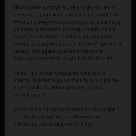
Nie mogłam wytrzymać, wiłam się, chciałam
uciec spod jego pieszczot, ale nie pozwolił mi.
Wsadził głowę miedzy mojego uda i lizał moją
ociekającą soczkami szparkę. Chciało mi się
płakać z doznawanej ekstazy, gdy doszłam
mocno zacisnęłam usta na kutasie P. i po chwili
takiego obciągania zostałam uraczona
kolejnym prezentem. Spuścił mi się do buzi.
Penis P. pulsował wydając kolejne dawki
spermy. Dokładnie go wylizałam, by nic się nie
zmarnowało. Opadłam przy nim ciężko
oddychając. P.
podniósł się na tyle by dotrzeć do mojej cipki i
dać jej słodkiego buziaka. Również się
uniosłam i uśmiechnęłam do niego