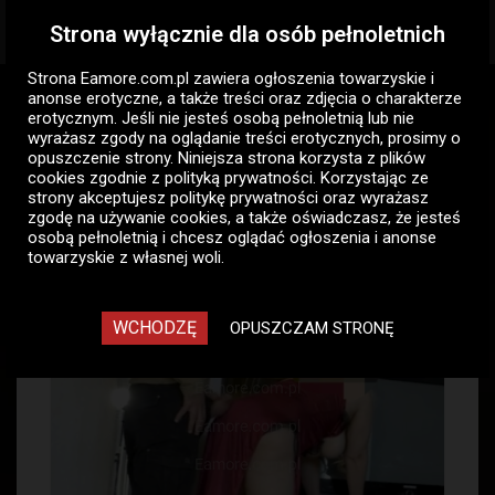
Strona wyłącznie dla osób pełnoletnich
Togg
navig
Strona Eamore.com.pl zawiera
ogłoszenia towarzyskie i
Eamore.com.pl
Ogłoszenia par
Para szuka pana
anonse erotyczne
, a także treści oraz zdjęcia o charakterze
Ostróda
erotycznym. Jeśli nie jesteś osobą pełnoletnią lub nie
wyrażasz zgody na oglądanie treści erotycznych, prosimy o
opuszczenie strony. Niniejsza strona korzysta z plików
Para szuka pana - ogłoszenia
cookies zgodnie z
polityką prywatności
. Korzystając ze
towarzyskie par Ostróda
strony akceptujesz politykę prywatności oraz wyrażasz
zgodę na używanie cookies, a także oświadczasz, że jesteś
7
osobą pełnoletnią i chcesz oglądać ogłoszenia i anonse
towarzyskie z własnej woli.
WCHODZĘ
OPUSZCZAM STRONĘ