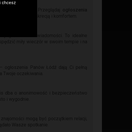
h zasadach
i chcesz
potkaniu online? Przeglądaj
ogłoszenia
iązań, z pełną dyskrecją i komfortem.
mowy głosowe lub wiadomości. To idealne
spędzić miły wieczór w swoim tempie i na
j – ogłoszenia Panów Łódź dają Ci pełną
a Twoje oczekiwania.
rwis dba o anonimowość i bezpieczeństwo
to i wygodnie.
e znajomości mogą być początkiem relacji,
lądało Wasze spotkanie.