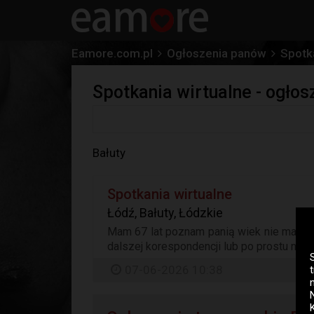
Eamore.com.pl
Ogłoszenia panów
Spotka
Spotkania wirtualne - ogło
Bałuty
Spotkania wirtualne
Łódź, Bałuty, Łódzkie
Mam 67 lat poznam panią wiek nie ma znac
dalszej korespondencji lub po prostu nie 
07-06-2026 10:38