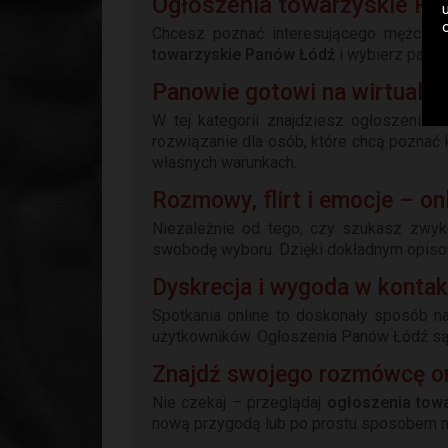
Ogłoszenia towarzyskie Pa
Chcesz poznać interesującego mężczyzn
towarzyskie Panów Łódź
i wybierz partn
Panowie gotowi na wirtualn
W tej kategorii znajdziesz ogłoszenia 
rozwiązanie dla osób, które chcą poznać
własnych warunkach.
Rozmowy, flirt i emocje – on
Niezależnie od tego, czy szukasz zwykł
swobodę wyboru. Dzięki dokładnym opisom,
Dyskrecja i wygoda w konta
Spotkania online to doskonały sposób n
użytkowników. Ogłoszenia Panów Łódź są 
Znajdź swojego rozmówcę on
Nie czekaj – przeglądaj
ogłoszenia tow
nową przygodą lub po prostu sposobem na