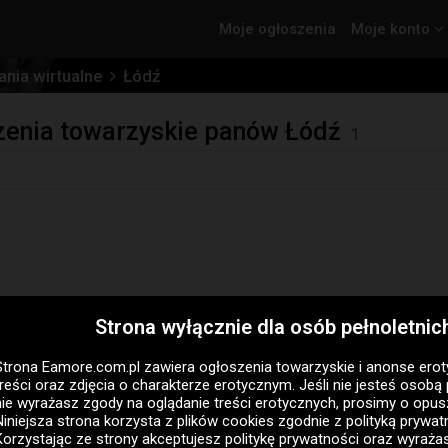
Moje ogłoszenia
Moje konto
nia wirtualne
Łódź
szenia towarzyskie panów Łódź
1
Strona wyłącznie dla osób pełnoletnic
zenia ale to czego pragniesz, jeśli czytasz dalej napisz pros
odpisuj z góry usprawiedliwiam twoją decyzję uważam...
Strona Eamore.com.pl zawiera
ogłoszenia towarzyskie i anonse ero
treści oraz zdjęcia o charakterze erotycznym. Jeśli nie jesteś osobą 
nie wyrażasz zgody na oglądanie treści erotycznych, prosimy o opus
Niniejsza strona korzysta z plików cookies zgodnie z
polityką prywat
Korzystając ze strony akceptujesz politykę prywatności oraz wyraż