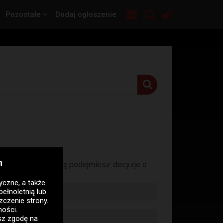
Pozostałe
Dodaj ogłoszenie
h
zę. wyślę moją fotkę podejmiesz decyzje o
tyczne
, a także
pełnoletnią lub
zczenie strony.
ności
.
asz zgodę na