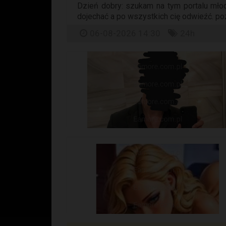
Dzień dobry: szukam na tym portalu młod
dojechać a po wszystkich cię odwieźć. poz
06-08-2026 14:30
24h