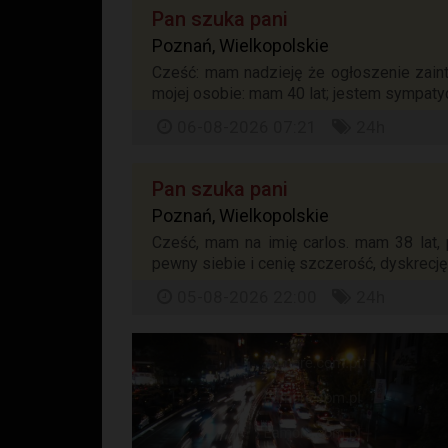
Pan szuka pani
Poznań, Wielkopolskie
Cześć: mam nadzieję że ogłoszenie zain
mojej osobie: mam 40 lat; jestem sympatyc
06-08-2026 07:21
24h
Pan szuka pani
Poznań, Wielkopolskie
Cześć, mam na imię carlos. mam 38 lat,
pewny siebie i cenię szczerość, dyskrecję
05-08-2026 22:00
24h