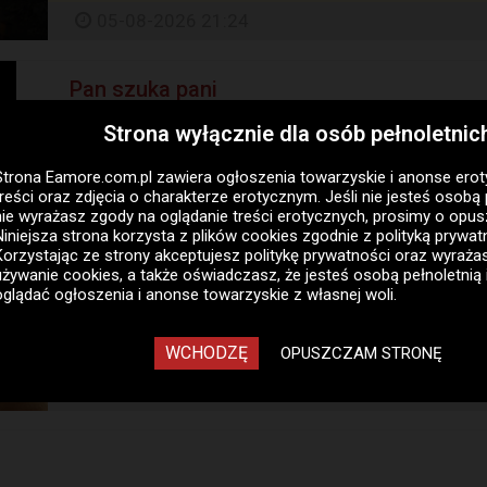
05-08-2026 21:24
Pan szuka pani
Poznań, Wielkopolskie
Strona wyłącznie dla osób pełnoletnic
Młody, wysportowany facet. uwielbiam kobiety. jest
starszym, jak i młodszym ? urozmaicić ich życie seksual
Strona Eamore.com.pl zawiera
ogłoszenia towarzyskie i anonse ero
treści oraz zdjęcia o charakterze erotycznym. Jeśli nie jesteś osobą 
05-08-2026 21:24
nie wyrażasz zgody na oglądanie treści erotycznych, prosimy o opus
Niniejsza strona korzysta z plików cookies zgodnie z
polityką prywat
Korzystając ze strony akceptujesz politykę prywatności oraz wyraż
Pan szuka pani
używanie cookies, a także oświadczasz, że jesteś osobą pełnoletnią 
oglądać ogłoszenia i anonse towarzyskie z własnej woli.
Poznań, Wielkopolskie
Witamy serdecznie dwóch przyjaciół hetero prowad
WCHODZĘ
OPUSZCZAM STRONĘ
adam lat 42 i grzegorz lat 45 szukamy pani której z 
05-08-2026 17:11