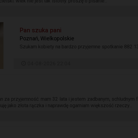
lski. wiek nie jest tak istotny. proszę o pisanie...
Pan szuka pani
Poznań, Wielkopolskie
Szukam kobiety na bardzo przyjemne spotkanie 882 13
04-08-2026 22:04
ian za przyjemność: mam 32 lata i jestem zadbanym, schludnym
ję jako złota rączka i naprawdę ogarniam większość rzeczy...