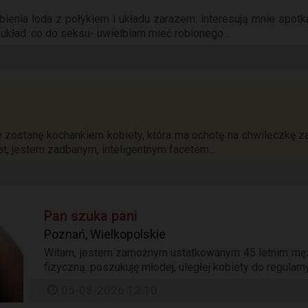
ienia loda z połykiem i układu zarazem. interesują mnie spotka
y układ. co do seksu- uwielbiam mieć robionego...
 zostanę kochankiem kobiety, która ma ochotę na chwileczkę z
t, jestem zadbanym, inteligentnym facetem...
Pan szuka pani
Poznań, Wielkopolskie
Witam, jestem zamożnym ustatkowanym 45 letnim mężc
fizyczną. poszukuję młodej, uległej kobiety do regularn
05-08-2026 12:10