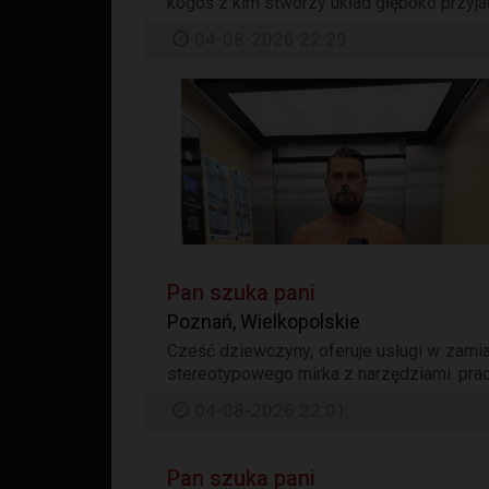
kogoś z kim stworzy układ głęboko przyjacie
04-08-2026 22:29
Pan szuka pani
Poznań, Wielkopolskie
Cześć dziewczyny, oferuje usługi w zam
stereotypowego mirka z narzędziami. pracu
04-08-2026 22:01
Pan szuka pani