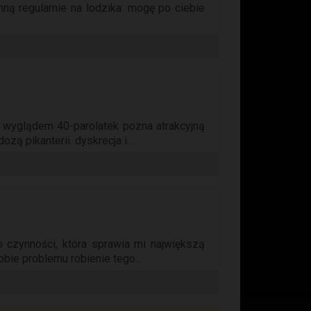
ną regularnie na lodzika: mogę po ciebie
m wyglądem 40-parolatek pozna atrakcyjną
zą pikanterii. dyskrecja i...
o czynności, która sprawia mi największą
obie problemu robienie tego...