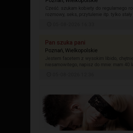
Poznań, Wielkopolskie
Cześć. szukam kobiety do regularnego rob
rozmowy, seks, przytulenie itp. tylko stał
05-08-2026 16:33
Pan szuka pani
Poznań, Wielkopolskie
Jestem facetem z wysokim libido, chętnie
niesamowitego, napisz do mnie: mam 40 la
05-08-2026 12:36