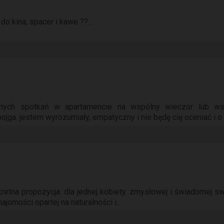
do kina, spacer i kawe ??...
rnych spotkań w apartamencie na wspólny wieczór lub ws
ojga. jestem wyrozumiały, empatyczny i nie będę cię oceniać i o t
retna propozycja. dla jednej kobiety. zmysłowej i świadomej swoje
ajomości opartej na naturalności i...