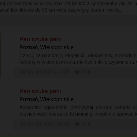
ej dziewczyny w wieku max 28 lat która spotykałaby się ze m
nań lub okolice do 50 km wchodzą w grę. jestem realny...
Pan szuka pani
Poznań, Wielkopolskie
Cześć, na poziomie, elegancki, elokwentny, z młody
kobietę w wiadomym celu, ma być miło, przyjemnie i z do
06-08-2026 14:25
24h
Pan szuka pani
Poznań, Wielkopolskie
Konkretne ogłoszenie, przeczytaj. szukam kobiety d
przyjemność. wiesz co to rimming, rimjob nie sprawia t
06-08-2026 08:22
24h