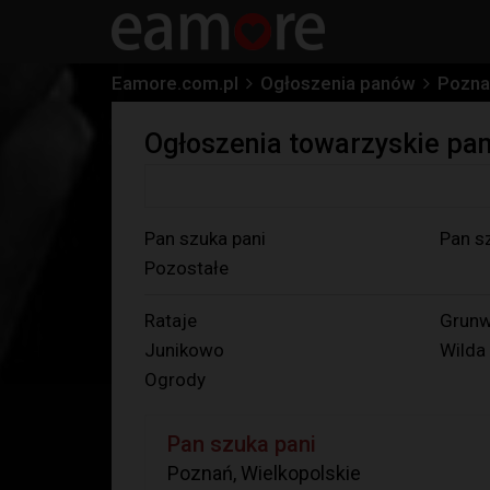
Eamore.com.pl
Ogłoszenia panów
Pozna
Ogłoszenia towarzyskie pa
Pan szuka pani
Pan s
Pozostałe
Rataje
Grunw
Junikowo
Wilda
Ogrody
Pan szuka pani
Poznań, Wielkopolskie