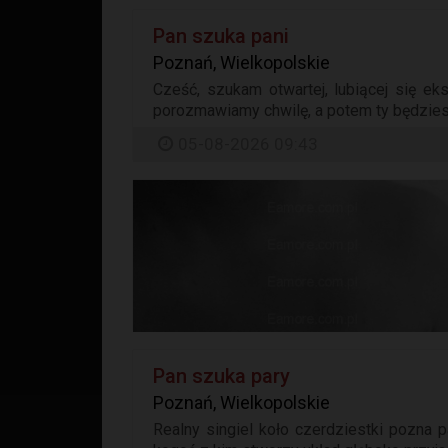
Pan szuka pani
Poznań, Wielkopolskie
Cześć, szukam otwartej, lubiącej się ek
porozmawiamy chwilę, a potem ty będzies
05-08-2026 09:43
Pan szuka pary
Poznań, Wielkopolskie
Realny singiel koło czerdziestki pozna 