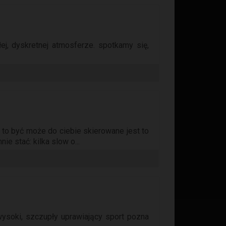
ej, dyskretnej atmosferze. spotkamy się,
sz to być może do ciebie skierowane jest to
ie stać: kilka slow o...
wysoki, szczupły uprawiający sport pozna