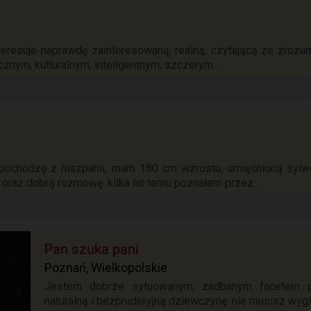
teresuje naprawdę zainteresowaną, realną, czytającą ze zrozu
znym, kulturalnym, inteligentnym, szczerym...
 pochodzę z hiszpanii, mam 180 cm wzrostu, umięśnioną sylwet
 oraz dobrą rozmowę. kilka lat temu poznałem przez...
Pan szuka pani
Poznań, Wielkopolskie
Jestem dobrze sytuowanym, zadbanym facetem po
naturalną i bezpruderyjną dziewczynę. nie musisz wygl