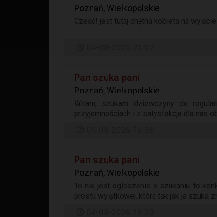
Poznań, Wielkopolskie
Cześć! jest tutaj chętna kobieta na wyjście 
04-08-2026 21:07
Pan szuka pani
Poznań, Wielkopolskie
Witam, szukam dziewczyny do regula
przyjemnościach i z satysfakcja dla nas ob
04-08-2026 16:36
Pan szuka pani
Poznań, Wielkopolskie
To nie jest ogłoszenie o szukaniu. to konk
prostu wyjątkowej. która tak jak ja szuka zn
04-08-2026 16:23