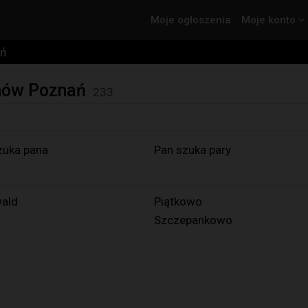
Moje ogłoszenia
Moje konto
ń
nów Poznań
233
zuka pana
Pan szuka pary
ald
Piątkowo
Szczepankowo