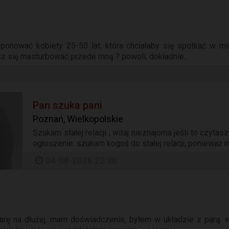
sponować kobiety 25-50 lat, która chciałaby się spotkać w mił
z się masturbować przede mną ? powoli, dokładnie...
Pan szuka pani
Poznań, Wielkopolskie
Szukam stałej relacji ; witaj nieznajoma jeśli to czyta
ogłoszenie: szukam kogoś do stałej relacji, ponieważ mn
04-08-2026 22:30
parę na dłużej. mam doświadczenie, byłem w układzie z parą. 