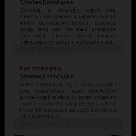
Wrocław, Dolnośląskie
Zaproszę na wakacyjny wyjazd parę.
interesują mnie wakacje w klimacie cuckold.
jestem dominującym facetem. prowadzę
swoją firmę więc nie mam problemów
finansowych. możecie wybrać kierunek
wakacyjnego wyjazdu. nie wykluczam stałej...
09-05-2026 09:16
Pan szuka pary
Wrocław, Dolnośląskie
Witam. zaprzyjaźnię się z realną normalną
parą, małżeństwem. jeżeli chcielibyście
poznać kogoś na dłużej to jestem otwarty na
znajomość. wesoły, szczupły, uśmiechnięty
brunet 40l interesują mnie osoby z wrocławia
lub bliskich okolic...
07-05-2026 15:36