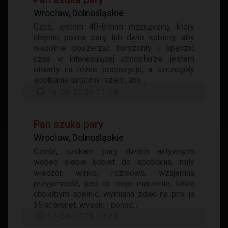
Wrocław, Dolnośląskie
Cześ. jestem 40-letnim mężczyzną, który
chętnie pozna parę lub dwie kobiety, aby
wspólnie poszerzać horyzonty i spędzić
czas w interesującej atmosferze. jestem
otwarty na różne propozycje, a szczegóły
spotkania ustalimy razem, aby...
16-09-2025 11:14
Pan szuka pary
Wrocław, Dolnośląskie
Cześć, szukam pary dwóch aktywnych
wobec siebie kobiet do spotkania. miły
wieczór, winko, rozmowa, wzajemna
przyjemność, jest to moje marzenie, które
chciałbym spełnić. wymiana zdjęć na priv. ja
35lat brunet, wysoki i ponoć...
12-08-2025 19:23