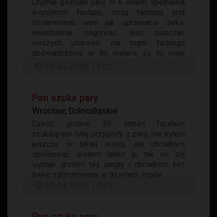
Chętnie poznam parę m k celem spełnienia
wspólnych fantazji, moją fantazją jest
obserwować was jak uprawiacie seks,
ewentualnie nagrywać was podczas
waszych uniesień, nie mam żadnego
doświadczenia w tej materii, są to moje
skryte fantazje...
25-04-2026 17:02
Pan szuka pary
Wrocław, Dolnośląskie
Cześć, jestem 35 letnim facetem
szukającym tutaj przygody z parą. nie byłem
jeszcze w takiej relacji, ale chciałbym
spróbować. jestem lekko bi tak mi się
wydaje. jestem też uległy i chciałbym być
lekko zdominowany w tej relacji. mogę...
02-04-2026 19:43
Pan szuka pary