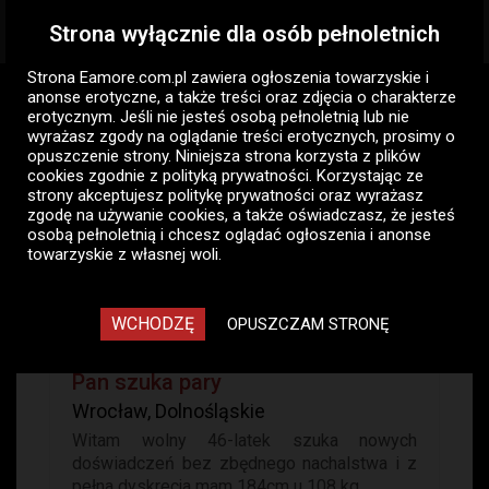
Strona wyłącznie dla osób pełnoletnich
Togg
navig
Strona Eamore.com.pl zawiera
ogłoszenia towarzyskie i
Eamore.com.pl
Ogłoszenia panów
Pan szuka pary
anonse erotyczne
, a także treści oraz zdjęcia o charakterze
Wrocław
erotycznym. Jeśli nie jesteś osobą pełnoletnią lub nie
wyrażasz zgody na oglądanie treści erotycznych, prosimy o
opuszczenie strony. Niniejsza strona korzysta z plików
Pan szuka pary - ogłoszenia
cookies zgodnie z
polityką prywatności
. Korzystając ze
towarzyskie panów Wrocław
strony akceptujesz politykę prywatności oraz wyrażasz
zgodę na używanie cookies, a także oświadczasz, że jesteś
17
osobą pełnoletnią i chcesz oglądać ogłoszenia i anonse
towarzyskie z własnej woli.
Gaj
WCHODZĘ
OPUSZCZAM STRONĘ
Pan szuka pary
Wrocław, Dolnośląskie
Witam wolny 46-latek szuka nowych
doświadczeń bez zbędnego nachalstwa i z
pełna dyskrecja mam 184cm u 108 kg...