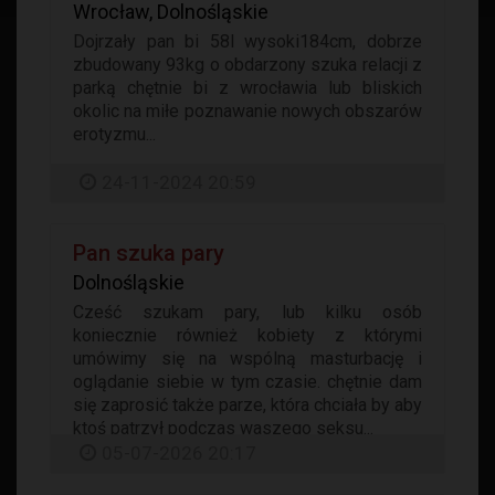
Wrocław, Dolnośląskie
Dojrzały pan bi 58l wysoki184cm, dobrze
zbudowany 93kg o obdarzony szuka relacji z
parką chętnie bi z wrocławia lub bliskich
okolic na miłe poznawanie nowych obszarów
erotyzmu...
24-11-2024 20:59
Pan szuka pary
Dolnośląskie
Cześć szukam pary, lub kilku osób
koniecznie również kobiety z którymi
umówimy się na wspólną masturbację i
oglądanie siebie w tym czasie. chętnie dam
się zaprosić także parze, która chciała by aby
ktoś patrzył podczas waszego seksu...
05-07-2026 20:17