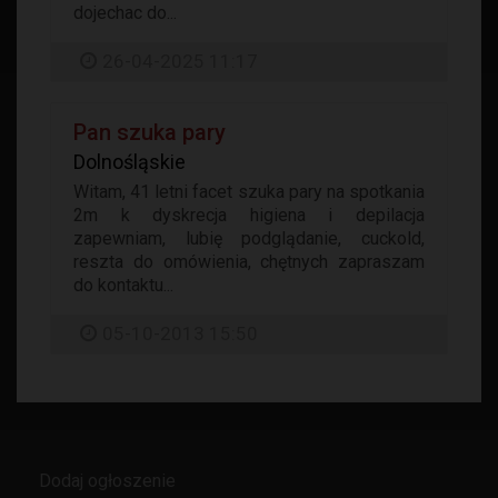
dojechac do...
26-04-2025 11:17
Pan szuka pary
Dolnośląskie
Witam, 41 letni facet szuka pary na spotkania
2m k dyskrecja higiena i depilacja
zapewniam, lubię podglądanie, cuckold,
reszta do omówienia, chętnych zapraszam
do kontaktu...
05-10-2013 15:50
Dodaj ogłoszenie