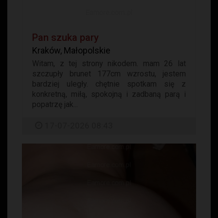
Pan szuka pary
Kraków, Małopolskie
Witam, z tej strony nikodem. mam 26 lat
szczupły brunet 177cm wzrostu, jestem
bardziej uległy. chętnie spotkam się z
konkretną, miłą, spokojną i zadbaną parą i
popatrzę jak...
17-07-2026 08:43