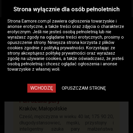
Strona wyłącznie dla osób pełnoletnich
Togg
navig
Strona Eamore.com.pl zawiera
ogłoszenia towarzyskie i
Eamore.com.pl
Ogłoszenia panów
Pan szuka pary
anonse erotyczne
, a także treści oraz zdjęcia o charakterze
Kraków
Wytrysk w ustach
erotycznym. Jeśli nie jesteś osobą pełnoletnią lub nie
wyrażasz zgody na oglądanie treści erotycznych, prosimy o
opuszczenie strony. Niniejsza strona korzysta z plików
Wytrysk w ustach - Kraków, Pan
cookies zgodnie z
polityką prywatności
. Korzystając ze
szuka pary - ogłoszenia
strony akceptujesz politykę prywatności oraz wyrażasz
zgodę na używanie cookies, a także oświadczasz, że jesteś
towarzyskie panów
osobą pełnoletnią i chcesz oglądać ogłoszenia i anonse
towarzyskie z własnej woli.
9
WCHODZĘ
OPUSZCZAM STRONĘ
Pan szuka pary
Kraków, Małopolskie
Cześć, mężczyzna w wieku 40 lat, 175 90 20,
długodystansowiec, męski, przystojny i
inteligentny szuka pary małżeństwa.