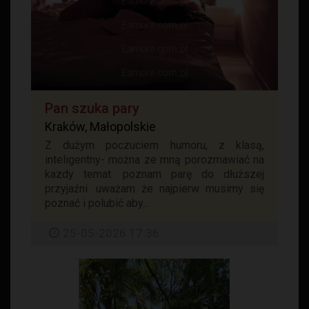
Pan szuka pary
Kraków, Małopolskie
Z dużym poczuciem humoru, z klasą,
inteligentny- można ze mną porozmawiać na
kazdy temat. poznam parę do dłuższej
przyjaźni. uważam że najpierw musimy się
poznać i polubić aby...
25-05-2026 17:36