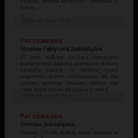
osobista, pozycja społeczna i zawodowa. z
dużym...
08-06-2026 20:56
Pan szuka pani
Wrocław, Fabryczna, Dolnośląskie
47 latek, zadbany, ćwiczący mężczyzna,
pozna również zadbaną powiedzmy w miarę
szczupłą kobietę do dłuższej relacji
znajomości. jestem rozwiedziony ale nie
szukam typowego związku dlatego czy
masz kogoś czy nie nie będę w to wnikał...
03-06-2026 17:07
Pan szuka pani
Wrocław, Dolnośląskie
Zdrowa. 170 cm, krótkie włosy. najlepiej w