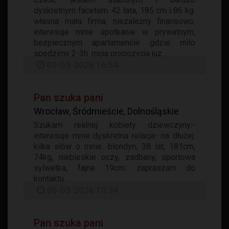
dyskretnym facetem. 42 lata, 185 cm i 86 kg.
własna mała firma, niezależny finansowo.
interesuje mnie spotkanie w prywatnym,
bezpiecznym apartamencie gdzie milo
spedzimy 2-3h. moja propozycja juz...
09-03-2026 16:54
Pan szuka pani
Wrocław, Śródmieście, Dolnośląskie
Szukam realnej kobiety dziewczyny:-
interesuje mnie dyskretna relacja- na dłużej.
kilka słów o mnie: blondyn, 38 lat, 181cm,
74kg, niebieskie oczy, zadbany, sportowa
sylwetka, fajne 19cm: zapraszam do
kontaktu...
06-03-2026 10:34
Pan szuka pani