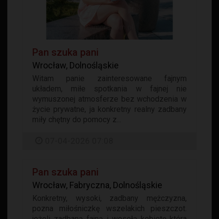
Pan szuka pani
Wrocław, Dolnośląskie
Witam panie zainteresowane fajnym
układem, miłe spotkania w fajnej nie
wymuszonej atmosferze bez wchodzenia w
życie prywatne, ja konkretny realny zadbany
miły chętny do pomocy z...
07-04-2026 07:08
Pan szuka pani
Wrocław, Fabryczna, Dolnośląskie
Konkretny, wysoki, zadbany mężczyzna,
pozna miłośniczkę wszelakich pieszczot.
jeżeli zadbaną fajną i wesołą kobietę która