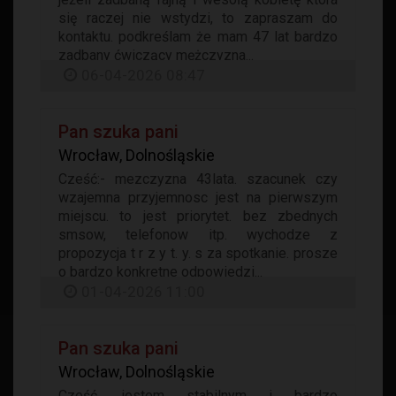
się raczej nie wstydzi, to zapraszam do
kontaktu. podkreślam że mam 47 lat bardzo
zadbany ćwiczący mężczyzna...
06-04-2026 08:47
Pan szuka pani
Wrocław, Dolnośląskie
Cześć:- mezczyzna 43lata. szacunek czy
wzajemna przyjemnosc jest na pierwszym
miejscu. to jest priorytet. bez zbednych
smsow, telefonow itp. wychodze z
propozycja t r z y t. y. s za spotkanie. prosze
o bardzo konkretne odpowiedzi...
01-04-2026 11:00
Pan szuka pani
Wrocław, Dolnośląskie
Cześć. jestem stabilnym i bardzo