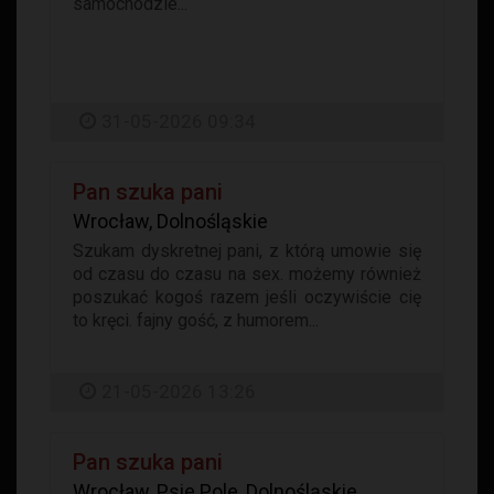
samochodzie...
31-05-2026 09:34
Pan szuka pani
Wrocław, Dolnośląskie
Szukam dyskretnej pani, z którą umowie się
od czasu do czasu na sex. możemy również
poszukać kogoś razem jeśli oczywiście cię
to kręci. fajny gość, z humorem...
21-05-2026 13:26
Pan szuka pani
Wrocław, Psie Pole, Dolnośląskie