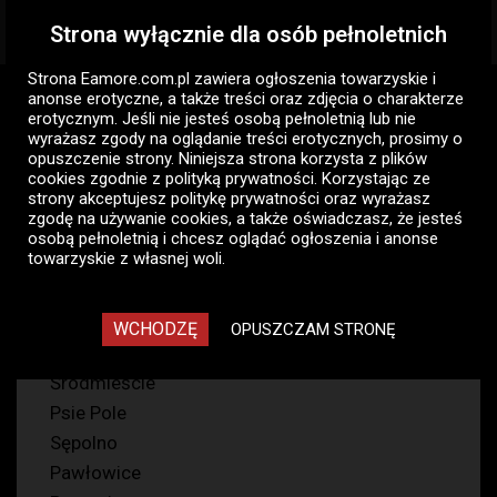
Strona wyłącznie dla osób pełnoletnich
Togg
navig
Strona Eamore.com.pl zawiera
ogłoszenia towarzyskie i
Eamore.com.pl
Ogłoszenia panów
Pan szuka pani
anonse erotyczne
, a także treści oraz zdjęcia o charakterze
Wrocław
Seks analny
erotycznym. Jeśli nie jesteś osobą pełnoletnią lub nie
wyrażasz zgody na oglądanie treści erotycznych, prosimy o
opuszczenie strony. Niniejsza strona korzysta z plików
Seks analny - Wrocław, Pan
cookies zgodnie z
polityką prywatności
. Korzystając ze
szuka pani - ogłoszenia
strony akceptujesz politykę prywatności oraz wyrażasz
zgodę na używanie cookies, a także oświadczasz, że jesteś
towarzyskie panów
osobą pełnoletnią i chcesz oglądać ogłoszenia i anonse
towarzyskie z własnej woli.
53
WCHODZĘ
OPUSZCZAM STRONĘ
Fabryczna
Śródmieście
Psie Pole
Sępolno
Pawłowice