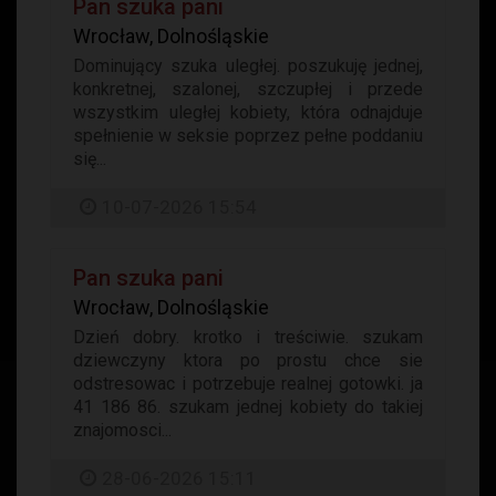
Pan szuka pani
Wrocław, Dolnośląskie
Dominujący szuka uległej. poszukuję jednej,
konkretnej, szalonej, szczupłej i przede
wszystkim uległej kobiety, która odnajduje
spełnienie w seksie poprzez pełne poddaniu
się...
10-07-2026 15:54
Pan szuka pani
Wrocław, Dolnośląskie
Dzień dobry. krotko i treściwie. szukam
dziewczyny ktora po prostu chce sie
odstresowac i potrzebuje realnej gotowki. ja
41 186 86. szukam jednej kobiety do takiej
znajomosci...
28-06-2026 15:11