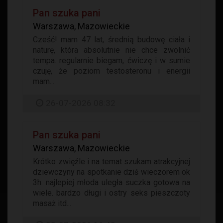
Pan szuka pani
Warszawa, Mazowieckie
Cześć! mam 47 lat, średnią budowę ciała i
naturę, która absolutnie nie chce zwolnić
tempa. regularnie biegam, ćwiczę i w sumie
czuję, że poziom testosteronu i energii
mam...
26-07-2026 08:32
Pan szuka pani
Warszawa, Mazowieckie
Krótko zwięźle i na temat szukam atrakcyjnej
dziewczyny na spotkanie dziś wieczorem ok
3h. najlepiej młoda uległa suczka gotowa na
wiele. bardzo długi i ostry seks pieszczoty
masaż itd...