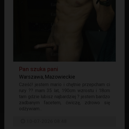
Pan szuka pani
Warszawa, Mazowieckie
Cześć! jestem mario i chętnie przepcham ci
rury ?? mam 35 lat, 190cm wzrostu i 18cm
tam gdzie lubisz najbardziej ? jestem bardzo
zadbanym facetem, ćwiczę, zdrowo się
odżywiam...
10-07-2026 08:48