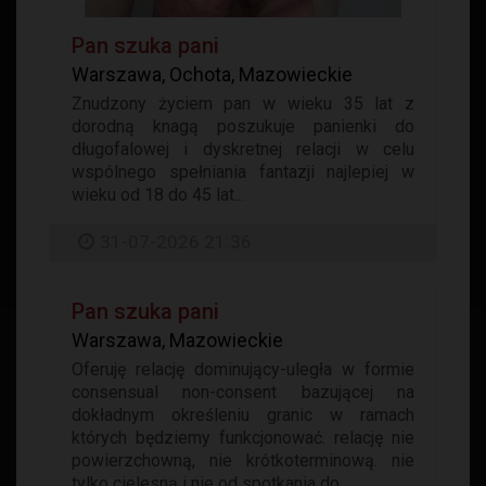
Pan szuka pani
Warszawa, Ochota, Mazowieckie
Znudzony życiem pan w wieku 35 lat z
dorodną knagą poszukuje panienki do
długofalowej i dyskretnej relacji w celu
wspólnego spełniania fantazji najlepiej w
wieku od 18 do 45 lat...
31-07-2026 21:36
Pan szuka pani
Warszawa, Mazowieckie
Oferuję relację dominujący-uległa w formie
consensual non-consent bazującej na
dokładnym określeniu granic w ramach
których będziemy funkcjonować. relację nie
powierzchowną, nie krótkoterminową. nie
tylko cielesną i nie od spotkania do...