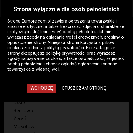
Strona wyłącznie dla osób pełnoletnich
Togg
navig
Strona Eamore.com.pl zawiera
ogłoszenia towarzyskie i
Eamore.com.pl
Ogłoszenia panów
Pan szuka pani
anonse erotyczne
, a także treści oraz zdjęcia o charakterze
Warszawa
Małe piersi
erotycznym. Jeśli nie jesteś osobą pełnoletnią lub nie
wyrażasz zgody na oglądanie treści erotycznych, prosimy o
opuszczenie strony. Niniejsza strona korzysta z plików
Małe piersi - Warszawa, Pan
cookies zgodnie z
polityką prywatności
. Korzystając ze
szuka pani - ogłoszenia
strony akceptujesz politykę prywatności oraz wyrażasz
zgodę na używanie cookies, a także oświadczasz, że jesteś
towarzyskie panów
osobą pełnoletnią i chcesz oglądać ogłoszenia i anonse
towarzyskie z własnej woli.
64
WCHODZĘ
OPUSZCZAM STRONĘ
Ursynów
Ursus
Bemowo
Żerań
Mokotów