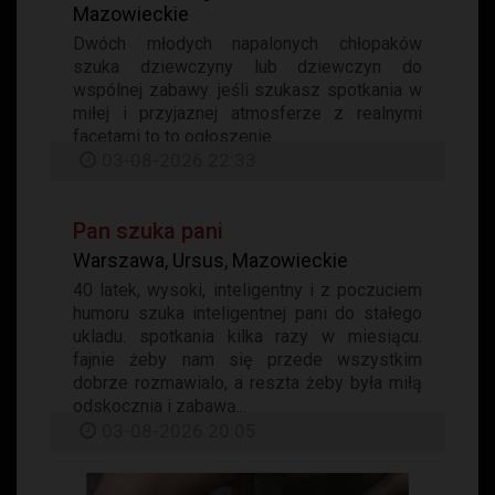
Mazowieckie
Dwóch młodych napalonych chłopaków
szuka dziewczyny lub dziewczyn do
wspólnej zabawy. jeśli szukasz spotkania w
miłej i przyjaznej atmosferze z realnymi
facetami to to ogłoszenie...
03-08-2026 22:33
Pan szuka pani
Warszawa, Ursus, Mazowieckie
40 latek, wysoki, inteligentny i z poczuciem
humoru szuka inteligentnej pani do stałego
ukladu. spotkania kilka razy w miesiącu.
fajnie żeby nam się przede wszystkim
dobrze rozmawialo, a reszta żeby była miłą
odskocznia i zabawą...
03-08-2026 20:05