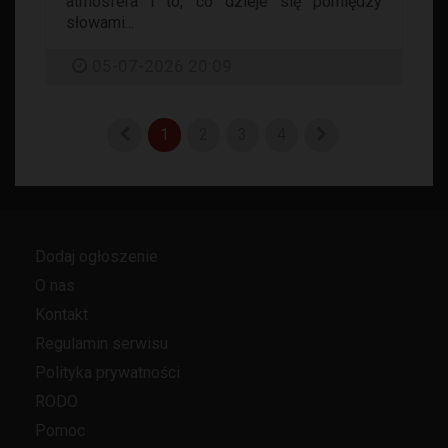
atmosfera i to, co dzieje się pomiędzy
słowami...
05-07-2026 20:09
1
2
3
4
Dodaj ogłoszenie
O nas
Kontakt
Regulamin serwisu
Polityka prywatności
RODO
Pomoc