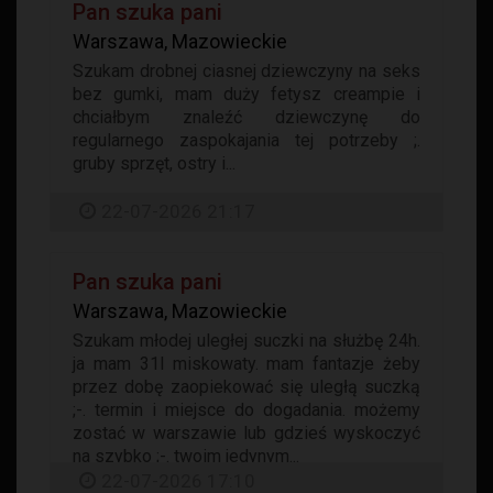
Pan szuka pani
Warszawa, Mazowieckie
Szukam drobnej ciasnej dziewczyny na seks
bez gumki, mam duży fetysz creampie i
chciałbym znaleźć dziewczynę do
regularnego zaspokajania tej potrzeby ;.
gruby sprzęt, ostry i...
22-07-2026 21:17
Pan szuka pani
Warszawa, Mazowieckie
Szukam młodej uległej suczki na służbę 24h.
ja mam 31l miskowaty. mam fantazje żeby
przez dobę zaopiekować się uległą suczką
;-. termin i miejsce do dogadania. możemy
zostać w warszawie lub gdzieś wyskoczyć
na szybko ;-. twoim jedynym...
22-07-2026 17:10