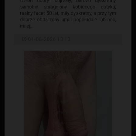
Dzień dobry! dojrzały, bardzo dyskretny
samotny spragniony kobiecego dotyku,
realny facet 50 lat, miły dyskretny, a przy tym
dobrze obdarzony umili popołudnie lub noc,
milej...
01-08-2026 13:13