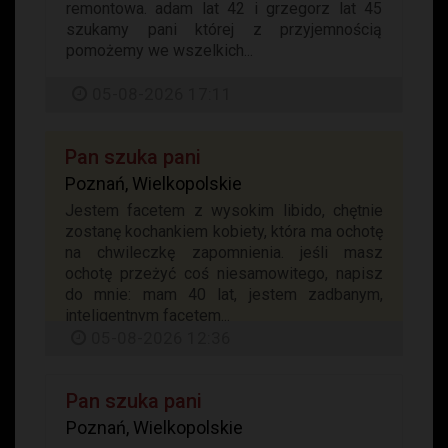
remontowa. adam lat 42 i grzegorz lat 45
szukamy pani której z przyjemnością
pomożemy we wszelkich...
05-08-2026 17:11
Pan szuka pani
Poznań, Wielkopolskie
Jestem facetem z wysokim libido, chętnie
zostanę kochankiem kobiety, która ma ochotę
na chwileczkę zapomnienia. jeśli masz
ochotę przeżyć coś niesamowitego, napisz
do mnie: mam 40 lat, jestem zadbanym,
inteligentnym facetem...
05-08-2026 12:36
Pan szuka pani
Poznań, Wielkopolskie