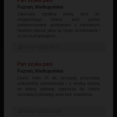
Pan szuka pani
Poznań, Wielkopolskie
Zaproszę zgrabną panią dziś do
eleganckiego hotelu. jeśli jesteś
zainteresowana spotkaniem z normalnym
facetem napisz jakie są twoje oczekiwania i
co za to proponujesz...
15-07-2026 09:12
Pan szuka pani
Poznań, Wielkopolskie
Cześć. mam 35 lat, szczupły, przystojny,
elokwentny, uśmiechnięty i z wielką ochotą
na dobrą zabawę. zaproszę do siebie
szczupłą koleżankę, wiek bez znaczenia...
04-07-2026 13:08