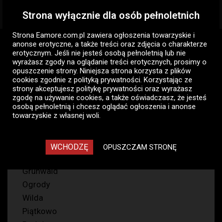
Strona wyłącznie dla osób pełnoletnich
Togg
navig
Strona Eamore.com.pl zawiera
ogłoszenia towarzyskie i
Eamore.com.pl
Ogłoszenia panów
Pan szuka pani
anonse erotyczne
, a także treści oraz zdjęcia o charakterze
Poznań
Wytrysk na piersiach
erotycznym. Jeśli nie jesteś osobą pełnoletnią lub nie
wyrażasz zgody na oglądanie treści erotycznych, prosimy o
opuszczenie strony. Niniejsza strona korzysta z plików
Wytrysk na piersiach - Poznań,
cookies zgodnie z
polityką prywatności
. Korzystając ze
Pan szuka pani - ogłoszenia
strony akceptujesz politykę prywatności oraz wyrażasz
zgodę na używanie cookies, a także oświadczasz, że jesteś
towarzyskie panów
osobą pełnoletnią i chcesz oglądać ogłoszenia i anonse
towarzyskie z własnej woli.
57
WCHODZĘ
OPUSZCZAM STRONĘ
Rataje
Grunwald
Ogrody
Wilda
Piątkowo