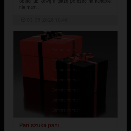
obiad lub kawę a także poleżeć na kanapie.
nie mam...
03-08-2026 10:46
Pan szuka pani