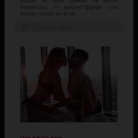
piszcie do mnie. czekam na wasze
wiadomości. ?? andzey37@gmail. com
kobiety również do 45 lat...
21-07-2026 15:58