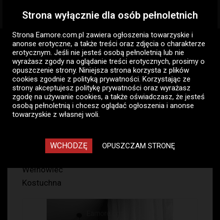
Strona wyłącznie dla osób pełnoletnich
Togg
navig
Strona Eamore.com.pl zawiera
ogłoszenia towarzyskie i
Eamore.com.pl
Ogłoszenia panów
Pan szuka pani
anonse erotyczne
, a także treści oraz zdjęcia o charakterze
Katowice
Mineta
erotycznym. Jeśli nie jesteś osobą pełnoletnią lub nie
wyrażasz zgody na oglądanie treści erotycznych, prosimy o
opuszczenie strony. Niniejsza strona korzysta z plików
Mineta - Katowice, Pan szuka
cookies zgodnie z
polityką prywatności
. Korzystając ze
pani - ogłoszenia towarzyskie
strony akceptujesz politykę prywatności oraz wyrażasz
zgodę na używanie cookies, a także oświadczasz, że jesteś
panów
osobą pełnoletnią i chcesz oglądać ogłoszenia i anonse
towarzyskie z własnej woli.
143
WCHODZĘ
OPUSZCZAM STRONĘ
Piotrowice
Wełnowiec
Kostuchna