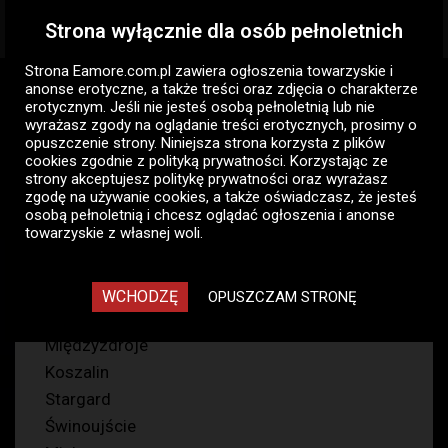
Strona wyłącznie dla osób pełnoletnich
Togg
navig
Strona Eamore.com.pl zawiera
ogłoszenia towarzyskie i
Eamore.com.pl
Ogłoszenia pań
Pani szuka pana
anonse erotyczne
, a także treści oraz zdjęcia o charakterze
Zachodniopomorskie
erotycznym. Jeśli nie jesteś osobą pełnoletnią lub nie
wyrażasz zgody na oglądanie treści erotycznych, prosimy o
opuszczenie strony. Niniejsza strona korzysta z plików
Pani szuka pana - ogłoszenia
cookies zgodnie z
polityką prywatności
. Korzystając ze
towarzyskie pań
strony akceptujesz politykę prywatności oraz wyrażasz
zgodę na używanie cookies, a także oświadczasz, że jesteś
Zachodniopomorskie
osobą pełnoletnią i chcesz oglądać ogłoszenia i anonse
towarzyskie z własnej woli.
61
WCHODZĘ
OPUSZCZAM STRONĘ
Szczecin
Międzyzdroje
Koszalin
Stargard
Świnoujście