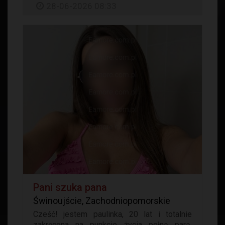
28-06-2026 08:33
Pani szuka pana
Świnoujście, Zachodniopomorskie
Cześć! jestem paulinka, 20 lat i totalnie
zakręcona na punkcie życia pełną parą.