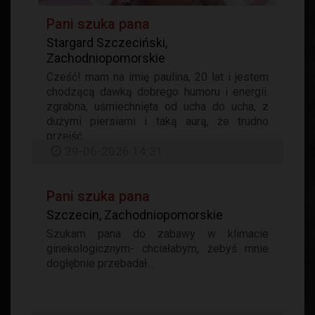
Pani szuka pana
Stargard Szczeciński,
Zachodniopomorskie
Cześć! mam na imię paulina, 20 lat i jestem
chodzącą dawką dobrego humoru i energii.
zgrabna, uśmiechnięta od ucha do ucha, z
dużymi piersiami i taką aurą, że trudno
przejść...
29-06-2026 14:31
Pani szuka pana
Szczecin, Zachodniopomorskie
Szukam pana do zabawy w klimacie
ginekologicznym- chciałabym, żebyś mnie
dogłębnie przebadał...