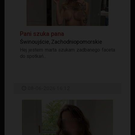
Pani szuka pana
Świnoujście, Zachodniopomorskie
Hej jestem marta szukam zadbanego faceta
do spotkań...
08-06-2026 16:12