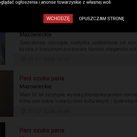
oglądać ogłoszenia i anonse towarzyskie z własnej woli.
06-08-2026 10:05
WCHODZĘ
OPUSZCZAM STRONĘ
Pani szuka pana
Mazowieckie
Zjawiskowa, szczupła szatynka uzależniona od wys
bystra, z ironicznym poczuciem humoru. elegancka w każ
29-07-2026 16:31
Pani szuka pana
Mazowieckie
Mam 50 lat szczupła, wysoką blondynka jestem normaln
która ceni sobie towarzystwo kulturalnych i dyskretnyc
27-07-2026 09:49
Pani szuka pana