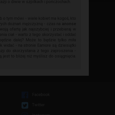
azji o diwie w szpilkach i pończochach.
b o tym mówi - wiele kobiet ma kogoś, kto
owych doznań mężczyzną - czas na
anonse
woją ofertę jak najszybciej i przebieraj w
ia ciał - warto z tego skorzystać i oddać
będzie dalej? Może to będzie tylko miła
 widać - na stronie Eamore są dziesiątki
zji do skorzystania z tego zaproszenia -
est to bliżej niż myślisz do osiągnięcia.
Facebook
Twitter