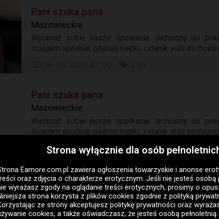
Pani szuka pana
Mazowieckie
Wyobraź sobie nasze spotkanie. wchodzę do pokoju
ściągam spodnie, później majtki, i stanik. jeśli zechcesz
06-08-2026 21:00
24h
Pani szuka pana
Mazowieckie
Wyobraź sobie nasze spotkanie. wchodzę do pokoju
ściągam spodnie, później majtki, i stanik. jeśli zechcesz
06-08-2026 21:00
24h
Strona wyłącznie dla osób pełnoletnic
Strona Eamore.com.pl zawiera
ogłoszenia towarzyskie i anonse ero
Pani szuka pana
treści oraz zdjęcia o charakterze erotycznym. Jeśli nie jesteś osobą 
nie wyrażasz zgody na oglądanie treści erotycznych, prosimy o opus
Mazowieckie
Niniejsza strona korzysta z plików cookies zgodnie z
polityką prywat
Wyobraź sobie jak moja mokra, napięta ci ka powoli s
Korzystając ze strony akceptujesz politykę prywatności oraz wyraż
używanie cookies, a także oświadczasz, że jesteś osobą pełnoletnią 
bilet w jedną stronę bo nie będzie już powrotu. będę pat