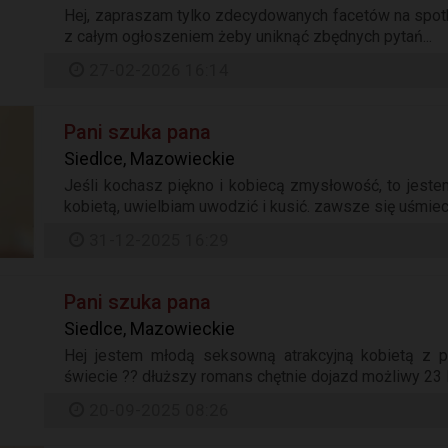
Hej, zapraszam tylko zdecydowanych facetów na spotk
z całym ogłoszeniem żeby uniknąć zbędnych pytań...
27-02-2026 16:14
Pani szuka pana
Siedlce, Mazowieckie
Jeśli kochasz piękno i kobiecą zmysłowość, to jestem
kobietą, uwielbiam uwodzić i kusić. zawsze się uśmie
31-12-2025 16:29
Pani szuka pana
Siedlce, Mazowieckie
Hej jestem młodą seksowną atrakcyjną kobietą z 
świecie ?? dłuższy romans chętnie dojazd możliwy 23 la
20-09-2025 08:26