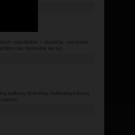
okich standardów i obcasów. seksowna,
dym calu, dyskretna, ale też...
ą zadbaną dyskretną i kulturalną kobietą
h panów...