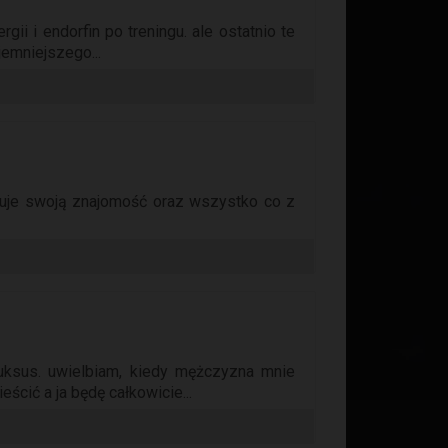
rgii i endorfin po treningu. ale ostatnio te
jemniejszego...
ruje swoją znajomość oraz wszystko co z
luksus. uwielbiam, kiedy mężczyzna mnie
ścić a ja będę całkowicie...