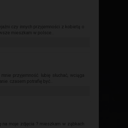
aźni czy innych przyjemności z kobietą o
zawsze mieszkam w polsce...
 mnie przyjemność. lubię słuchać, wciąga
nie. czasem potrafię być...
agę na moje zdjęcia ? mieszkam w ząbkach