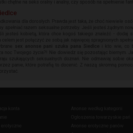
ki chętne na seks oralny i analny, czy sposób na spełnienie fant
iedlce
dkowania dla dorosłych. Prawda jest taka, że choć niewiele osó
by spełniać razem seksualne potrzeby. Jeśli jesteś żądnym n
śli jesteś kobietą, która chce kogoś takiego znaleźć - dodaj s
celem jest połączyć ze sobą jak najwięcej spragnionych spełnien
wybrane
sex anonse pani szuka pana Siedlce
i kto wie, co 
a noc Twojego życia?! Nie dowiedz się pozostając biernym. Jak
raju szukających seksualnych doznań. Nie odmawiaj sobie oka
ez panie, które potrafią to docenić. Z naszą skromną pomocą j
korzystać.
acja konta
Anonse według kategorii
nie
Ogłoszenia towarzyskie pań
 erotyczne
Anonse erotyczne panów