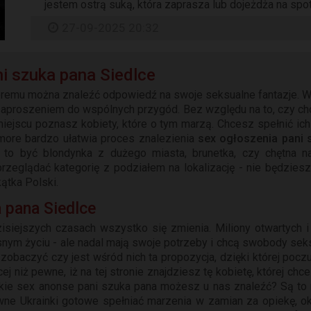
jestem ostrą suką, która zaprasza lub dojeżdża na spo
27-09-2025 20:32
i szuka pana Siedlce
tóremu można znaleźć odpowiedź na swoje seksualne fantazje. W
aproszeniem do wspólnych przygód. Bez względu na to, czy ch
iejscu poznasz kobiety, które o tym marzą. Chcesz spełnić ic
more bardzo ułatwia proces znalezienia
sex ogłoszenia pani 
a to być blondynka z dużego miasta, brunetka, czy chętna n
rzeglądać kategorię z podziałem na lokalizację - nie będziesz
ątka Polski.
 pana Siedlce
isiejszych czasach wszystko się zmienia. Miliony otwartych i
asnym życiu - ale nadal mają swoje potrzeby i chcą swobody seksu
 zobaczyć czy jest wśród nich ta propozycja, dzięki której poc
ej niż pewne, iż na tej stronie znajdziesz tę kobietę, której ch
kie sex anonse pani szuka pana możesz u nas znaleźć? Są to m
ne Ukrainki gotowe spełniać marzenia w zamian za opiekę, o