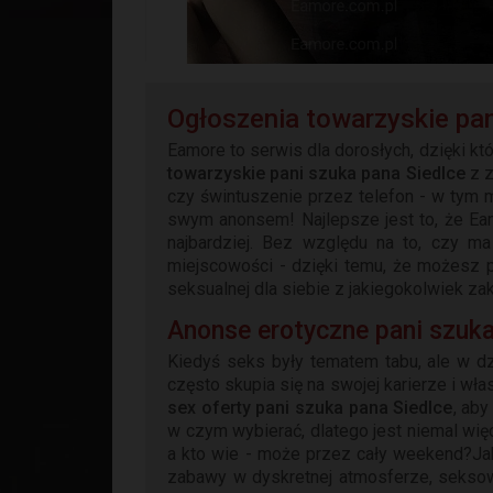
Ogłoszenia towarzyskie pan
Eamore to serwis dla dorosłych, dzięki k
towarzyskie pani szuka pana Siedlce
z z
czy świntuszenie przez telefon - w tym m
swym anonsem! Najlepsze jest to, że Ea
najbardziej. Bez względu na to, czy m
miejscowości - dzięki temu, że możesz p
seksualnej dla siebie z jakiegokolwiek zak
Anonse erotyczne pani szuka
Kiedyś seks były tematem tabu, ale w dz
często skupia się na swojej karierze i wł
sex oferty pani szuka pana Siedlce
, aby
w czym wybierać, dlatego jest niemal więc
a kto wie - może przez cały weekend?Ja
zabawy w dyskretnej atmosferze, seksow