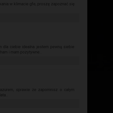
ania w klimacie gfe, proszę zapoznać się
 dla ciebie idealna. jestem pewną siebie
cham i mam pozytywne...
pazurem, sprawie że zapomnisz o całym
ta...