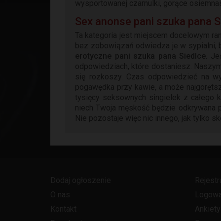
wysportowanej czarnulki, gorące osiemnast
Sex anonse pani szuka pana S
Ta kategoria jest miejscem docelowym ran
bez zobowiązań odwiedza je w sypialni, 
erotyczne pani szuka pana Siedlce
. Je
odpowiedziach, które dostaniesz. Naszym 
się rozkoszy. Czas odpowiedzieć na 
pogawędka przy kawie, a może najgorętsz
tysięcy seksownych singielek z całego k
niech Twoja męskość będzie odkrywana prz
Nie pozostaje więc nic innego, jak tylko s
Dodaj ogłoszenie
Rejestr
O nas
Logowa
Kontakt
Ankiety