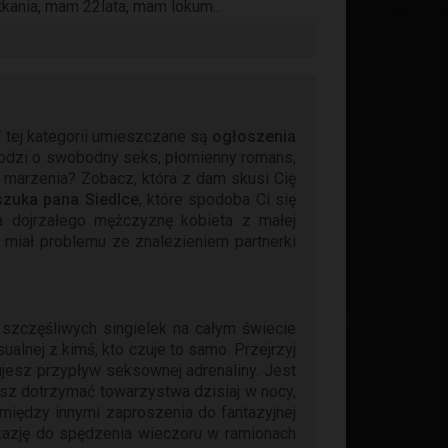
tkania, mam 22lata, mam lokum...
 tej kategorii umieszczane są
ogłoszenia
odzi o swobodny seks, płomienny romans,
h marzenia? Zobacz, która z dam skusi Cię
szuka pana Siedlce
, które spodoba Ci się
a dojrzałego mężczyznę kobieta z małej
 miał problemu ze znalezieniem partnerki
 szczęśliwych singielek na całym świecie
alnej z kimś, kto czuje to samo. Przejrzyj
zujesz przypływ seksownej adrenaliny. Jest
cesz dotrzymać towarzystwa dzisiaj w nocy,
iędzy innymi zaproszenia do fantazyjnej
kazję do spędzenia wieczoru w ramionach