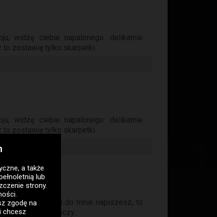
, widzę ciebie napalonego. delikatnie
 to zostawię tylko skarpetki...
, widzę ciebie napalonego. delikatnie
 to zostawię tylko skarpetki...
h
tyczne
, a także
pełnoletnią lub
zczenie strony.
ności
.
iada na tobie jeśli do mnie napiszesz, to
asz zgodę na
i chcesz
rzeć ci prosto w oczy...