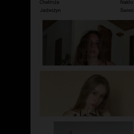
Chełmża
Nakło
Jadwiżyn
Świec