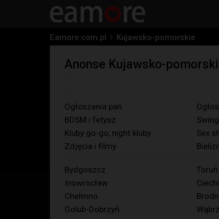
Eamore.com.pl
Kujawsko-pomorskie
Anonse Kujawsko-pomorski
Ogłoszenia pań
Ogłos
BDSM i fetysz
Swing
Kluby go-go, night kluby
Sex s
Zdjęcia i filmy
Bieliz
Bydgoszcz
Toruń
Inowrocław
Ciech
Chełmno
Brodn
Golub-Dobrzyń
Wąbr