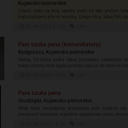
Kujawsko-pomorskie
Cześć, mam na imię sandra, mam 24 lata. jestem tut
mężczyznami, którzy wiedzą, czego chcą. lubię flirt, dob
05-08-2026 21:00
24h
Pani szuka pana (komunikatory)
Bydgoszcz, Kujawsko-pomorskie
Kalina, 24-letnia polka. lubię poznawać ciekawych lu
masz ochotę mnie lepiej poznać, napisz do mnie na tele
05-08-2026 19:43
24h
Para szuka pana
Grudziądz, Kujawsko-pomorskie
Witaj nasz nieznajomy przyjacielu jeśli czujesz si
pieszczot rozmowy wspólnie spędzenia czasu, chcesz s
05-08-2026 16:30
24h