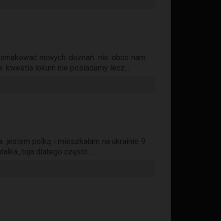
zasmakować nowych doznań. nie obce nam
. kwestia lokum nie posiadamy lecz...
a. jestem polką i mieszkałam na ukrainie 9
alka_toja dlatego często...