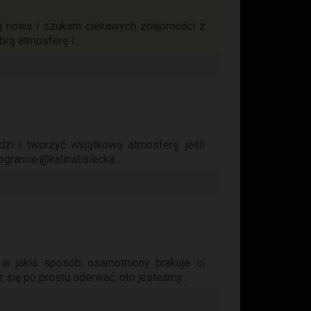
aj nowa i szukam ciekawych znajomości z
rą atmosferę i...
dzi i tworzyć wyjątkową atmosferę. jeśli
gramie:@kalinalisiecka...
ę w jakiś sposób osamotniony brakuje ci
ię po prostu oderwać, oto jesteśmy...