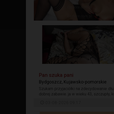
Pan szuka pani
Bydgoszcz, Kujawsko-pomorskie
Szukam przyjaciółki na zdecydowanie dłu
dobrej zabawie. ja w wieku 43, szczupły, kul
03-08-2026 09:17