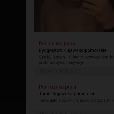
Pan szuka pana
Bydgoszcz, Kujawsko-pomorskie
Cześć, jestem 19-letnim prawiczkiem k
preferuję bycie pasywnym...
04-08-2026 08:05
Pani szuka pana
Toruń, Kujawsko-pomorskie
Teraz auto albo lokum, doświadczona, młod