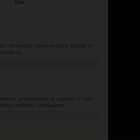
Żnin
dzi i prowadzić rozmowy, które zostają w
o mnie na...
ułości, zmysłowości, a czasem i nutki
fię być delikatna i opiekuńcza...