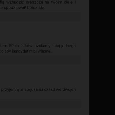
afią wzbudzić dreszcze na twoim ciele i
e spodziewał! boisz się...
em 50cio latków. szukamy tutaj jednego
ło aby kandydat miał własne...
e, przyjemnym spędzaniu czasu we dwoje i