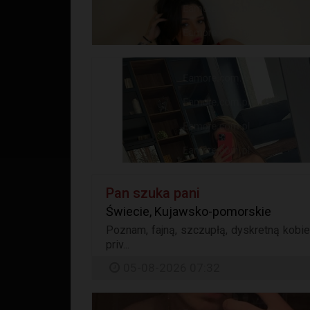
Pan szuka pani
Świecie, Kujawsko-pomorskie
Poznam, fajną, szczupłą, dyskretną kobie
priv...
05-08-2026 07:32