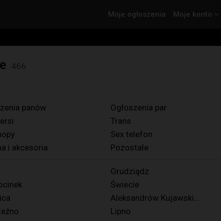
Moje ogłoszenia
Moje konto
e
466
zenia panów
Ogłoszenia par
ersi
Trans
hopy
Sex telefon
na i akcesoria
Pozostałe
Grudziądz
ocinek
Świecie
ica
Aleksandrów Kujawski...
zeźno
Lipno