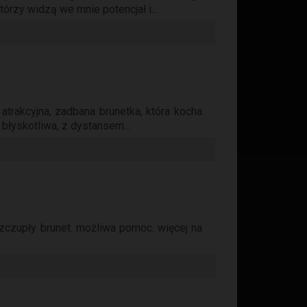
tórzy widzą we mnie potencjał i...
trakcyjna, zadbana brunetka, która kocha
 błyskotliwa, z dystansem...
szczupły brunet. możliwa pomoc. więcej na