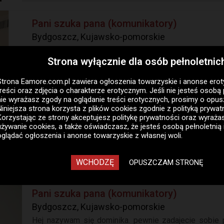
Pani szuka pana (komunikatory)
Bydgoszcz, Kujawsko-pomorskie
Hej nazywam się julia. pewnie zadajecie sobie pytani
Strona wyłącznie dla osób pełnoletnic
już około rok gdzie mam stałą grupę klientów którzy wid
05-08-2026 16:00
24h
Strona Eamore.com.pl zawiera
ogłoszenia towarzyskie i anonse ero
treści oraz zdjęcia o charakterze erotycznym. Jeśli nie jesteś osobą 
nie wyrażasz zgody na oglądanie treści erotycznych, prosimy o opus
Pani szuka pana (komunikatory)
Niniejsza strona korzysta z plików cookies zgodnie z
polityką prywat
Korzystając ze strony akceptujesz politykę prywatności oraz wyraż
Bydgoszcz, Kujawsko-pomorskie
używanie cookies, a także oświadczasz, że jesteś osobą pełnoletnią 
Hej nazywam się klaudia. pewnie zadajecie sobie pyt
oglądać ogłoszenia i anonse towarzyskie z własnej woli.
to już około rok gdzie mam stałą grupę klientów którzy 
05-08-2026 16:00
24h
WCHODZĘ
OPUSZCZAM STRONĘ
Pani szuka pana (komunikatory)
Bydgoszcz, Kujawsko-pomorskie
Hej nazywam się dominika. pewnie zadajecie sobie 