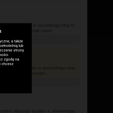
e dlaczego działam w sexworkingu robię to
h
zą we mnie potencjał i panie...
tyczne
, a także
pełnoletnią lub
zczenie strony.
ności
.
asz zgodę na
i chcesz
anie dlaczego działam w sexworkingu robię
widzą we mnie potencjał i...
pytanie dlaczego działam w sexworkingu