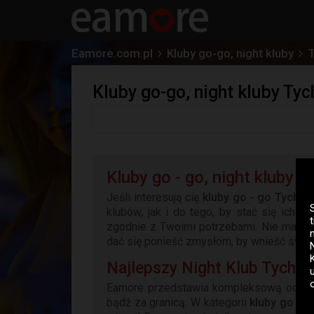
Eamore.com.pl
Kluby go-go, night kluby
T
Kluby go-go, night kluby Tyc
Kluby go - go, night kluby T
Jeśli interesują cię
kluby go - go Tychy
t
klubów, jak i do tego, by stać się ich 
zgodnie z Twoimi potrzebami. Nie ma krót
dać się ponieść zmysłom, by wnieść swoje
Najlepszy Night Klub Tychy
Eamore przedstawia kompleksową odpowi
bądź za granicą. W kategorii
kluby go - 