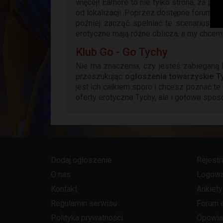
więcej! Eamore to nie tylko strona, za po
od lokalizacji. Poprzez dostępne forum 
później zacząć spełniać te scenariusze
erotyczne mają różne oblicza, a my chcem
Klub Go - Go Tychy
Nie ma znaczenia, czy jesteś zabieganą 
przeszukując
ogłoszenia towarzyskie T
jest ich całkiem sporo i chcesz poznać t
oferty erotyczne Tychy, ale i gotowe spos
Dodaj ogłoszenie
Rejestr
O nas
Logowa
Kontakt
Ankiety
Regulamin serwisu
Forum 
Polityka prywatności
Opowia