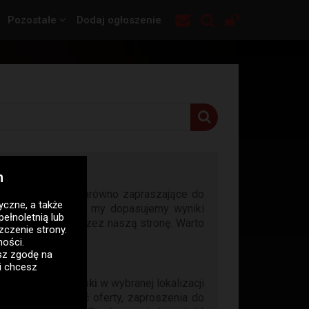
Pozostałe
Dodaj ogłoszenie
h
iesz ogłoszenia zarówno zapraszające do
tyczne
, a także
o Cię interesuje, a my dopasujemy wyniki
pełnoletnią lub
 niż właśnie ta przez naszą stronę. Warto
zczenie strony.
loracji.
ności
.
asz zgodę na
i chcesz
go Biłgoraj, Piaski
w wybranej lokalizacji
zające ciekawość oferty, zaproszenia do