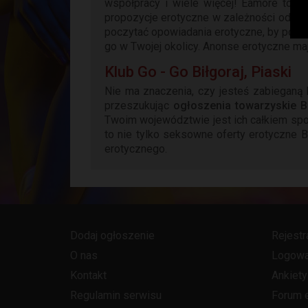
współpracy i wiele więcej! Eamore to nie
propozycje erotyczne w zależności od lo
poczytać opowiadania erotyczne, by późni
go w Twojej okolicy. Anonse erotyczne ma
Klub Go - Go Biłgoraj, Piaski
Nie ma znaczenia, czy jesteś zabieganą 
przeszukując
ogłoszenia towarzyskie Bi
Twoim województwie jest ich całkiem spo
to nie tylko seksowne oferty erotyczne B
erotycznego.
Dodaj ogłoszenie
Rejestr
O nas
Logowa
Kontakt
Ankiety
Regulamin serwisu
Forum 