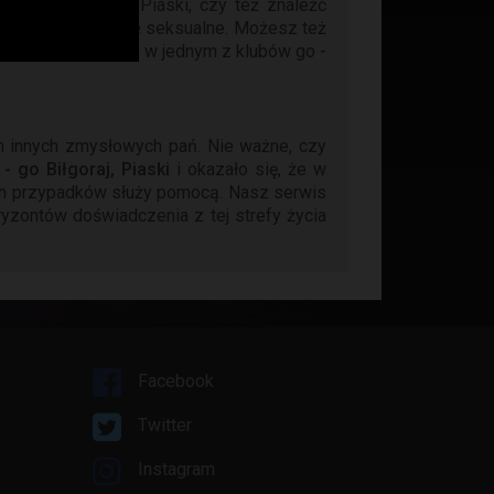
t kluby Biłgoraj, Piaski, czy też znaleźć
rawiać swoje życie seksualne. Możesz też
 tańca erotycznego w jednym z klubów go -
em innych zmysłowych pań. Nie ważne, czy
 - go Biłgoraj, Piaski
i okazało się, że w
ych przypadków służy pomocą. Nasz serwis
ryzontów doświadczenia z tej strefy życia
Facebook
Twitter
Instagram