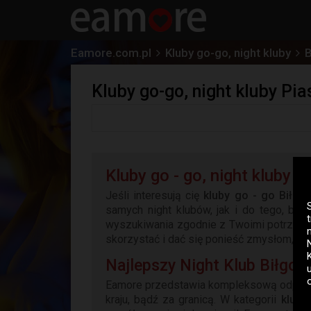
Eamore.com.pl
Kluby go-go, night kluby
B
Kluby go-go, night kluby Pia
Kluby go - go, night kluby Bi
Jeśli interesują cię
kluby go - go Biłgora
samych night klubów, jak i do tego, by 
wyszukiwania zgodnie z Twoimi potrzebami
skorzystać i dać się ponieść zmysłom, by
Najlepszy Night Klub Biłgoraj
Eamore przedstawia kompleksową odpowie
kraju, bądź za granicą. W kategorii
kluby