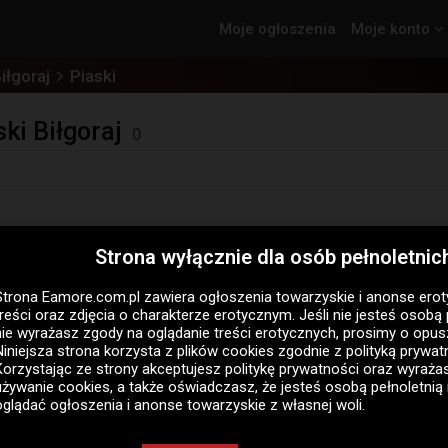
Moje ogłoszenia
Moje konto
iłgoraj
Piaski
ski Biłgoraj
0
łgoraj, Piaski
Strona wyłącznie dla osób pełnoletnic
j, Piaski
to jesteś w dobrym miejscu. W tej kategorii znajdz
Strona Eamore.com.pl zawiera
ogłoszenia towarzyskie i anonse ero
stać się ich częścią. Wybierz, które miasto bądź województw
treści oraz zdjęcia o charakterze erotycznym. Jeśli nie jesteś osobą 
. Nie ma krótszej drogi do pasjonującego, erotycznego tańca -
nie wyrażasz zgody na oglądanie treści erotycznych, prosimy o opus
 wnieść swoje seksualne doznania na nowy poziom doznań i eksp
Niniejsza strona korzysta z plików cookies zgodnie z
polityką prywat
Korzystając ze strony akceptujesz politykę prywatności oraz wyraż
, Piaski
używanie cookies, a także oświadczasz, że jesteś osobą pełnoletnią 
oglądać ogłoszenia i anonse towarzyskie z własnej woli.
dź dla wszystkich, których interesują
ogłoszenia klubów go - 
 go - go Biłgoraj, Piaski
możesz liczyć na wyjątkowe i pobud