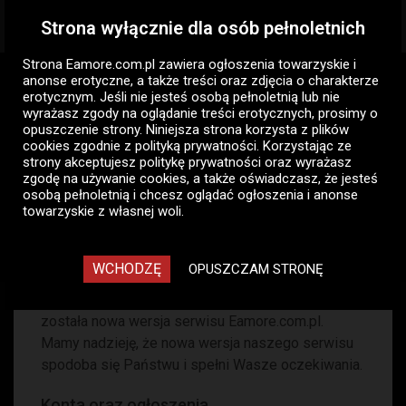
Strona wyłącznie dla osób pełnoletnich
Togg
navig
Strona Eamore.com.pl zawiera
ogłoszenia towarzyskie i
Eamore.com.pl
Aktualności
anonse erotyczne
, a także treści oraz zdjęcia o charakterze
Nowe ogłoszenia Eamore.com.pl
erotycznym. Jeśli nie jesteś osobą pełnoletnią lub nie
wyrażasz zgody na oglądanie treści erotycznych, prosimy o
opuszczenie strony. Niniejsza strona korzysta z plików
Nowe ogłoszenia Eamore.com.pl
cookies zgodnie z
polityką prywatności
. Korzystając ze
strony akceptujesz politykę prywatności oraz wyrażasz
zgodę na używanie cookies, a także oświadczasz, że jesteś
Eamore
osobą pełnoletnią i chcesz oglądać ogłoszenia i anonse
Wtorek, 9 listopad 2021, 15:18
20872
towarzyskie z własnej woli.
34
WCHODZĘ
OPUSZCZAM STRONĘ
Z prawdziwą przyjemnością pragniemy
poinformować, że w dniu 14 grudnia uruchomiona
została nowa wersja serwisu Eamore.com.pl.
Mamy nadzieję, że nowa wersja naszego serwisu
spodoba się Państwu i spełni Wasze oczekiwania.
Konta oraz ogłoszenia