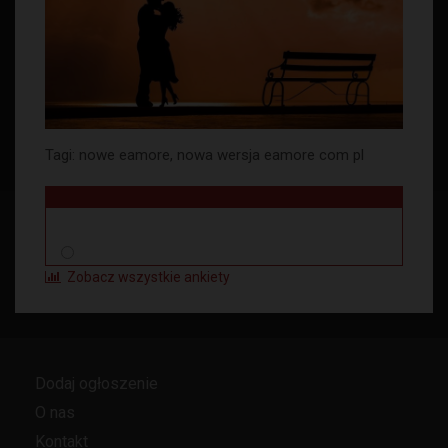
Tagi:
nowe eamore
,
nowa wersja eamore com pl
Zobacz wszystkie ankiety
Dodaj ogłoszenie
O nas
Kontakt