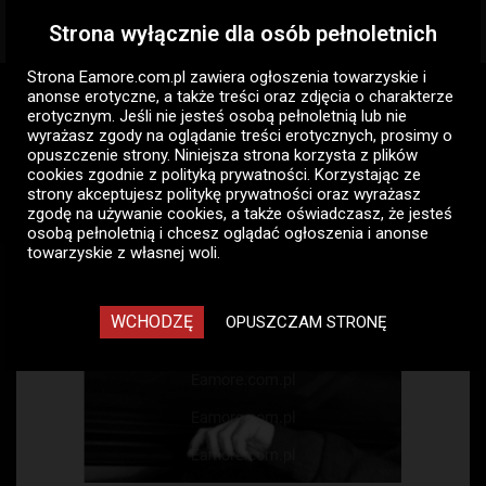
Strona wyłącznie dla osób pełnoletnich
Togg
navig
Strona Eamore.com.pl zawiera
ogłoszenia towarzyskie i
Eamore.com.pl
Ogłoszenia panów
Pan szuka pani
anonse erotyczne
, a także treści oraz zdjęcia o charakterze
Mazowieckie
Warszawa
Mokotów
erotycznym. Jeśli nie jesteś osobą pełnoletnią lub nie
wyrażasz zgody na oglądanie treści erotycznych, prosimy o
opuszczenie strony. Niniejsza strona korzysta z plików
cookies zgodnie z
polityką prywatności
. Korzystając ze
strony akceptujesz politykę prywatności oraz wyrażasz
zgodę na używanie cookies, a także oświadczasz, że jesteś
osobą pełnoletnią i chcesz oglądać ogłoszenia i anonse
towarzyskie z własnej woli.
WCHODZĘ
OPUSZCZAM STRONĘ