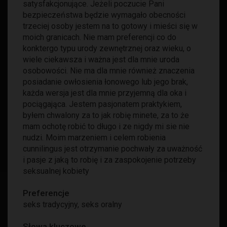
satysfakcjonujące. Jeżeli poczucie Pani
bezpieczeństwa będzie wymagało obecności
trzeciej osoby jestem na to gotowy i mieści się w
moich granicach. Nie mam preferencji co do
konktergo typu urody zewnętrznej oraz wieku, o
wiele ciekawsza i ważna jest dla mnie uroda
osobowości. Nie ma dla mnie również znaczenia
posiadanie owłosienia łonowego lub jego brak,
każda wersja jest dla mnie przyjemną dla oka i
pociągająca. Jestem pasjonatem praktykiem,
byłem chwalony za to jak robię minete, za to że
mam ochotę robić to długo i ze nigdy mi sie nie
nudzi. Moim marzeniem i celem robienia
cunnilingus jest otrzymanie pochwały za uważność
i pasje z jaką to robię i za zaspokojenie potrzeby
seksualnej kobiety
Preferencje
seks tradycyjny
,
seks oralny
Słowa kluczowe